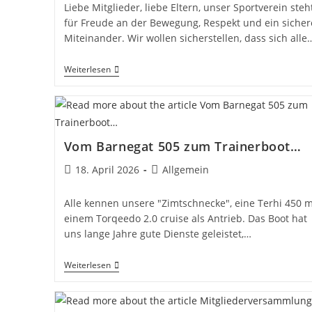
Liebe Mitglieder, liebe Eltern, unser Sportverein steh
für Freude an der Bewegung, Respekt und ein sicher
Miteinander. Wir wollen sicherstellen, dass sich alle
Ansprechperson
Weiterlesen
Zum
Schutz
Vor
Sexualisierter
Und
Interpersoneller
Vom Barnegat 505 zum Trainerboot…
Gewalt
Beitrag
Beitrags-
18. April 2026
Allgemein
veröffentlicht:
Kategorie:
Alle kennen unsere "Zimtschnecke", eine Terhi 450 m
einem Torqeedo 2.0 cruise als Antrieb. Das Boot hat
uns lange Jahre gute Dienste geleistet,…
Vom
Weiterlesen
Barnegat
505
Zum
Trainerboot…