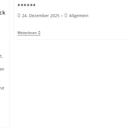
******
ck
Beitrag
Beitrags-
24. Dezember 2025
Allgemein
veröffentlicht:
Kategorie:
******
Weiterlesen
t,
 an
mit