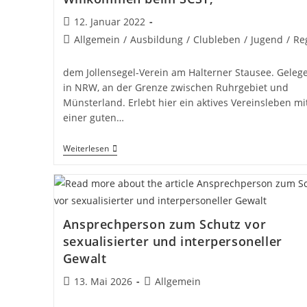
Beitrag
12. Januar 2022
veröffentlicht:
Beitrags-
Allgemein
/
Ausbildung
/
Clubleben
/
Jugend
/
Re
Kategorie:
dem Jollensegel-Verein am Halterner Stausee. Geleg
in NRW, an der Grenze zwischen Ruhrgebiet und
Münsterland. Erlebt hier ein aktives Vereinsleben mi
einer guten…
Willkommen
Weiterlesen
Beim
SCST,
Ansprechperson zum Schutz vor
sexualisierter und interpersoneller
Gewalt
Beitrag
Beitrags-
13. Mai 2026
Allgemein
veröffentlicht:
Kategorie: