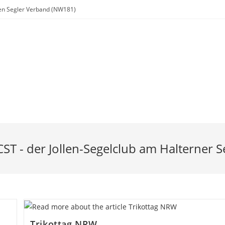
chen Segler Verband (NW181)
Regatta
Jugend
Ausbildung
Links
Downloads
CST - der Jollen-Segelclub am Halterner S
Trikottag NRW