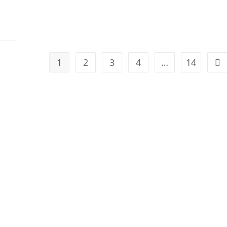
1
2
3
4
…
14
Geh