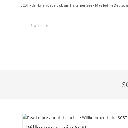
Zum
SCST - der Jollen-Segelclub am Halterner See - Mitglied im Deuts
Inhalt
springen
Startseite
Der SCST
Veranstaltungen
REACT-EU
S
Willkommen beim SCST,