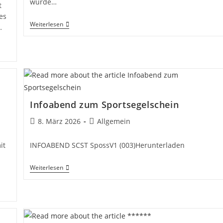
wurde…
t
es
Kehrein
Weiterlesen
…
Regatta
–
2026
Infoabend zum Sportsegelschein
Beitrag
Beitrags-
8. März 2026
Allgemein
veröffentlicht:
Kategorie:
it
INFOABEND SCST SpossV1 (003)Herunterladen
Infoabend
Weiterlesen
Zum
Sportsegelschein