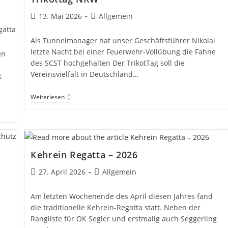
Beitrag
Beitrags-
13. Mai 2026
Allgemein
veröffentlicht:
Kategorie:
gatta
Als Tunnelmanager hat unser Geschäftsführer Nikolai
letzte Nacht bei einer Feuerwehr-Vollübung die Fahne
en
des SCST hochgehalten Der TrikotTag soll die
Vereinsvielfalt in Deutschland…
t
Trikottag
Weiterlesen
NRW
Kehrein Regatta – 2026
Beitrag
Beitrags-
27. April 2026
Allgemein
veröffentlicht:
Kategorie:
Am letzten Wochenende des April diesen Jahres fand
die traditionelle Kehrein-Regatta statt. Neben der
Rangliste für OK Segler und erstmalig auch Seggerling