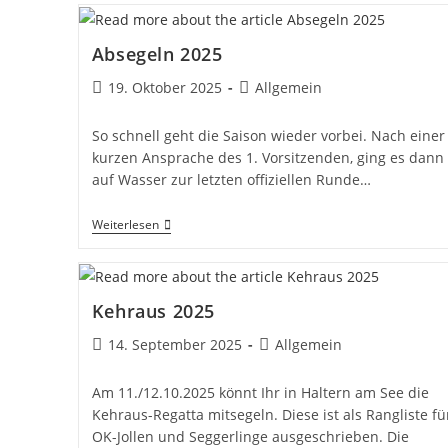
Rückblick
Und
Ausblick
Absegeln 2025
Beitrag
Beitrags-
19. Oktober 2025
Allgemein
veröffentlicht:
Kategorie:
So schnell geht die Saison wieder vorbei. Nach einer
kurzen Ansprache des 1. Vorsitzenden, ging es dann
auf Wasser zur letzten offiziellen Runde…
Absegeln
Weiterlesen
2025
Kehraus 2025
Beitrag
Beitrags-
14. September 2025
Allgemein
veröffentlicht:
Kategorie:
Am 11./12.10.2025 könnt Ihr in Haltern am See die
Kehraus-Regatta mitsegeln. Diese ist als Rangliste fü
OK-Jollen und Seggerlinge ausgeschrieben. Die