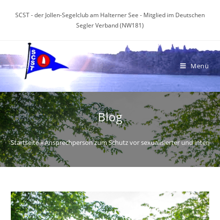
Zum
SCST - der Jollen-Segelclub am Halterner See - Mitglied im Deutschen
Inhalt
Segler Verband (NW181)
springen
Menü
Blog
Startseite
»
Ansprechperson zum Schutz vor sexualisierter und interper