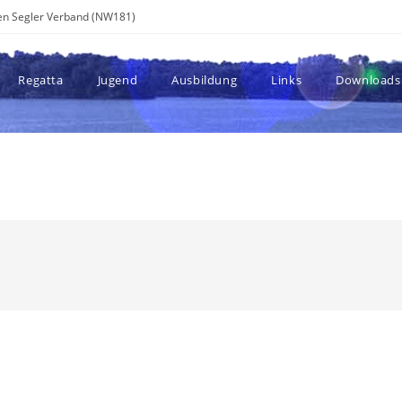
chen Segler Verband (NW181)
Regatta
Jugend
Ausbildung
Links
Downloads