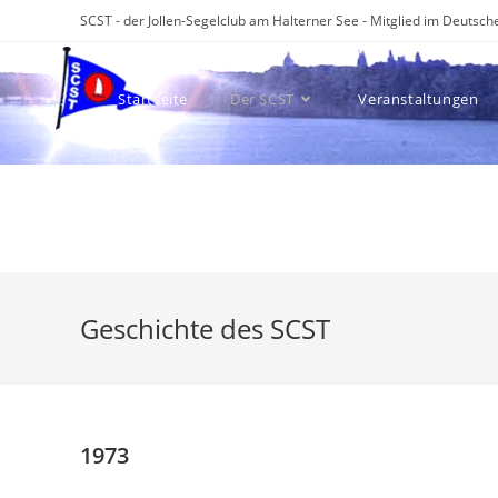
Zum
SCST - der Jollen-Segelclub am Halterner See - Mitglied im Deuts
Inhalt
springen
Startseite
Der SCST
Veranstaltungen
REACT-EU
Geschichte des SCST
1973