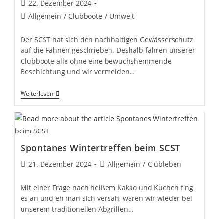
Beitrag
22. Dezember 2024
veröffentlicht:
Beitrags-
Allgemein
/
Clubboote
/
Umwelt
Kategorie:
Der SCST hat sich den nachhaltigen Gewässerschutz
auf die Fahnen geschrieben. Deshalb fahren unserer
Clubboote alle ohne eine bewuchshemmende
Beschichtung und wir vermeiden…
Antifouling-
Weiterlesen
Free
Spontanes Wintertreffen beim SCST
Beitrag
Beitrags-
21. Dezember 2024
Allgemein
/
Clubleben
veröffentlicht:
Kategorie:
Mit einer Frage nach heißem Kakao und Kuchen fing
es an und eh man sich versah, waren wir wieder bei
unserem traditionellen Abgrillen…