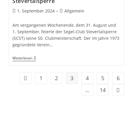
Stevertalsperre
Beitrag
Beitrags-
1. September 2024
Allgemein
veröffentlicht:
Kategorie:
Am vergangenen Wochenende, dem 31. August und
1. September, feierte der Segel-Club Stevertalsperre
(SCST) seine 50. Clubmeisterschaft. Der im Jahre 1973
gegründete Verein…
50.
Weiterlesen
Clubmeisterschaft
Segel-
Club
Stevertalsperre
1
2
3
4
5
6
Gehe zur vorherigen Seite
…
14
Gehe zu