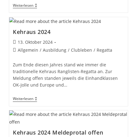
Wandertag
Weiterlesen
SCST
Kehraus 2024
Beitrag
13. Oktober 2024
veröffentlicht:
Beitrags-
Allgemein
/
Ausbildung
/
Clubleben
/
Regatta
Kategorie:
Zum Ende diesen Jahres stand wie immer die
traditionelle Kehraus Ranglisten-Regatta an. Zur
Meldung offen standen jeweils die Einhandklassen
OK-Jolle und Europe und…
Kehraus
Weiterlesen
2024
Kehraus 2024 Meldeprotal offen