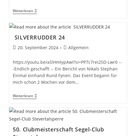
Reisebericht
Weiterlesen
Segelzentrum
Wildwind
Auf
Lefkas
SILVERRUDDER 24
Beitrag
Beitrags-
20. September 2024
Allgemein
veröffentlicht:
Kategorie:
https://youtu.be/aSlHmlypAwI?si=PP7c7rei2SD-Lwr0 --
-Endlich geschafft -- Ein Bericht von Nikals Stephan
Einmal einhand Rund Fynen. Das Event begann für
mich schon 2 Wochen vor dem…
SILVERRUDDER
Weiterlesen
24
50. Clubmeisterschaft Segel-Club