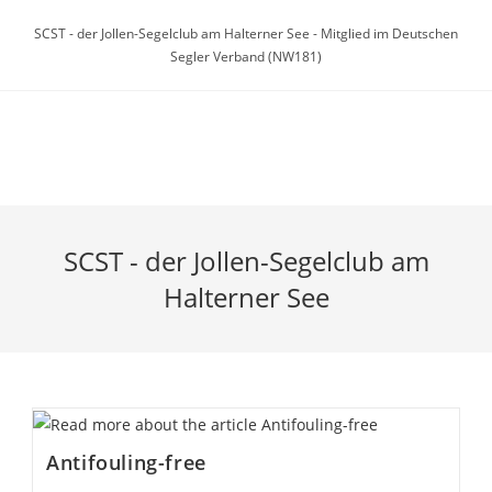
Zum
SCST - der Jollen-Segelclub am Halterner See - Mitglied im Deutschen
Inhalt
Segler Verband (NW181)
springen
Menü
SCST - der Jollen-Segelclub am
Halterner See
Antifouling-free