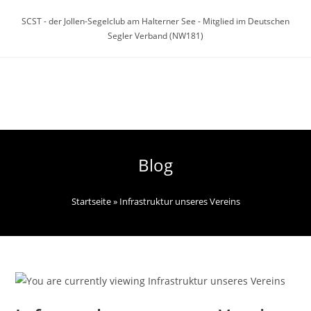
Zum
SCST - der Jollen-Segelclub am Halterner See - Mitglied im Deutschen
Inhalt
Segler Verband (NW181)
springen
Menü
Blog
Startseite
»
Infrastruktur unseres Vereins