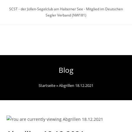
Zum
SCST - der Jollen-Segelclub am Halterner See - Mitglied im Deutschen
Inhalt
Segler Verband (NW181)
springen
Menü
Blog
Startseite
»
Abgrillen 18.12.2021