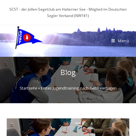
Zum
SCST - der Jollen-Segelclub am Halterner See - Mitglied im Deutschen
Inhalt
Segler Verband (NW181)
springen
Menü
Blog
Startseite
»
Erstes Jugendtraining nach den Feiertagen