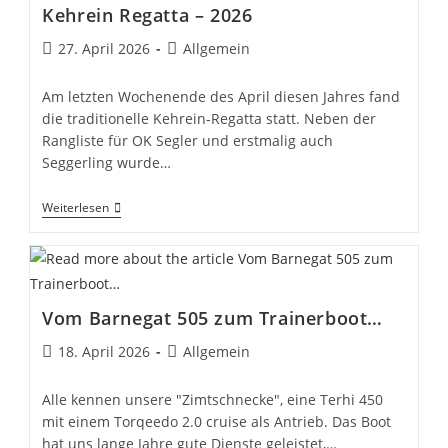
Und
Kehrein Regatta – 2026
Interpersoneller
Gewalt
Beitrag
Beitrags-
27. April 2026
Allgemein
veröffentlicht:
Kategorie:
Am letzten Wochenende des April diesen Jahres fand
die traditionelle Kehrein-Regatta statt. Neben der
Rangliste für OK Segler und erstmalig auch
Seggerling wurde…
Kehrein
Weiterlesen
Regatta
–
2026
Vom Barnegat 505 zum Trainerboot…
Beitrag
Beitrags-
18. April 2026
Allgemein
veröffentlicht:
Kategorie:
Alle kennen unsere "Zimtschnecke", eine Terhi 450
mit einem Torqeedo 2.0 cruise als Antrieb. Das Boot
hat uns lange Jahre gute Dienste geleistet,…