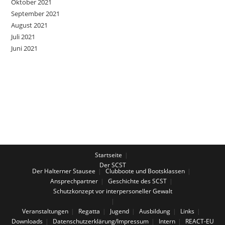
Oktober 2021
September 2021
August 2021
Juli 2021
Juni 2021
Startseite
Der SCST
Der Halterner Stausee
Clubboote und Bootsklassen
Ansprechpartner
Geschichte des SCST
Schutzkonzept vor interpersoneller Gewalt
Veranstaltungen
Regatta
Jugend
Ausbildung
Links
Downloads
Datenschutzerklärung/Impressum
Intern
REACT-EU