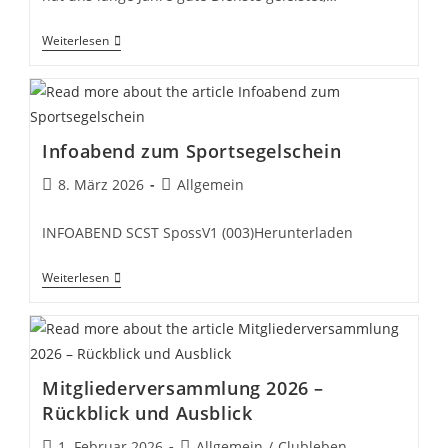
Vom
Weiterlesen
Barnegat
505
Zum
Trainerboot…
Infoabend zum Sportsegelschein
Beitrag
Beitrags-
8. März 2026
Allgemein
veröffentlicht:
Kategorie:
INFOABEND SCST SpossV1 (003)Herunterladen
Infoabend
Weiterlesen
Zum
Sportsegelschein
Mitgliederversammlung 2026 –
Rückblick und Ausblick
Beitrag
Beitrags-
1. Februar 2026
Allgemein
/
Clubleben