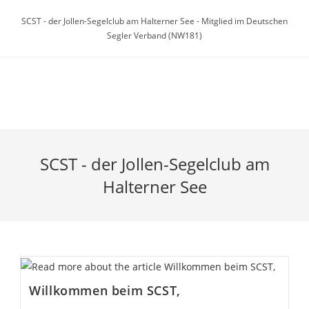
Zum
SCST - der Jollen-Segelclub am Halterner See - Mitglied im Deutschen
Inhalt
Segler Verband (NW181)
springen
Menü
SCST - der Jollen-Segelclub am
Halterner See
Willkommen beim SCST,