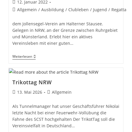
Beitrag
12. Januar 2022
veröffentlicht:
Beitrags-
Allgemein
/
Ausbildung
/
Clubleben
/
Jugend
/
Regatta
Kategorie:
dem Jollensegel-Verein am Halterner Stausee.
Gelegen in NRW, an der Grenze zwischen Ruhrgebiet
und Münsterland. Erlebt hier ein aktives
Vereinsleben mit einer guten…
Willkommen
Weiterlesen
Beim
SCST,
Trikottag NRW
Beitrag
Beitrags-
13. Mai 2026
Allgemein
veröffentlicht:
Kategorie:
Als Tunnelmanager hat unser Geschäftsführer Nikolai
letzte Nacht bei einer Feuerwehr-Vollübung die
Fahne des SCST hochgehalten Der TrikotTag soll die
Vereinsvielfalt in Deutschland…