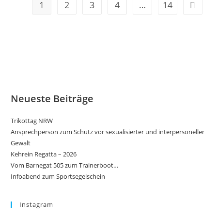
1
2
3
4
…
14
Gehe zu
Neueste Beiträge
Trikottag NRW
Ansprechperson zum Schutz vor sexualisierter und interpersoneller
Gewalt
Kehrein Regatta – 2026
Vom Barnegat 505 zum Trainerboot…
Infoabend zum Sportsegelschein
Instagram