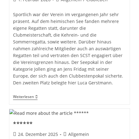
veröffentlicht:
Kategorie:
Sportlich war der Verein im vergangenen Jahr sehr
präsent. Auf dem heimischen See fanden mehrere
eigene Regatten statt, darunter die
Clubmeisterschaft, die Kehrein- und die
Sommerregatta, sowie weitere. Darüber hinaus
nahmen zahlreiche Mitglieder auch an auswärtigen
Regatten teil und vertraten den SCST engagiert über
die Vereinsgrenzen hinaus. Der Seepokal in der
Kategorie Jollen ging an Jens Fridag mit seiner
Europe, der sich auch den Clubbestenpokal sicherte.
Den zweiten Platz belegte hier Luca Gerstmann.
Mitgliederversammlung
Weiterlesen
2026
–
Rückblick
Und
Ausblick
******
Beitrag
Beitrags-
24. Dezember 2025
Allgemein