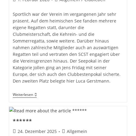
veröffentlicht:
Kategorie:
Sportlich war der Verein im vergangenen Jahr sehr
präsent. Auf dem heimischen See fanden mehrere
eigene Regatten statt, darunter die
Clubmeisterschaft, die Kehrein- und die
Sommerregatta, sowie weitere. Darüber hinaus
nahmen zahlreiche Mitglieder auch an auswärtigen
Regatten teil und vertraten den SCST engagiert über
die Vereinsgrenzen hinaus. Der Seepokal in der
Kategorie Jollen ging an Jens Fridag mit seiner
Europe, der sich auch den Clubbestenpokal sicherte.
Den zweiten Platz belegte hier Luca Gerstmann.
Mitgliederversammlung
Weiterlesen
2026
–
Rückblick
Und
Ausblick
******
Beitrag
Beitrags-
24. Dezember 2025
Allgemein