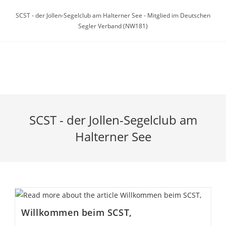
Zum
SCST - der Jollen-Segelclub am Halterner See - Mitglied im Deutschen
Inhalt
Segler Verband (NW181)
springen
Menü
SCST - der Jollen-Segelclub am
Halterner See
Willkommen beim SCST,