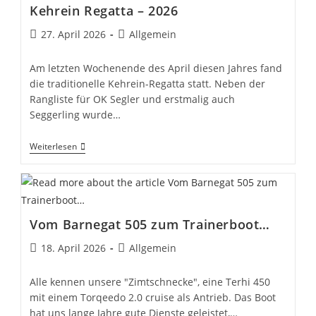
Und
Kehrein Regatta – 2026
Interpersoneller
Gewalt
Beitrag
Beitrags-
27. April 2026
Allgemein
veröffentlicht:
Kategorie:
Am letzten Wochenende des April diesen Jahres fand
die traditionelle Kehrein-Regatta statt. Neben der
Rangliste für OK Segler und erstmalig auch
Seggerling wurde…
Kehrein
Weiterlesen
Regatta
–
2026
Vom Barnegat 505 zum Trainerboot…
Beitrag
Beitrags-
18. April 2026
Allgemein
veröffentlicht:
Kategorie:
Alle kennen unsere "Zimtschnecke", eine Terhi 450
mit einem Torqeedo 2.0 cruise als Antrieb. Das Boot
hat uns lange Jahre gute Dienste geleistet,…