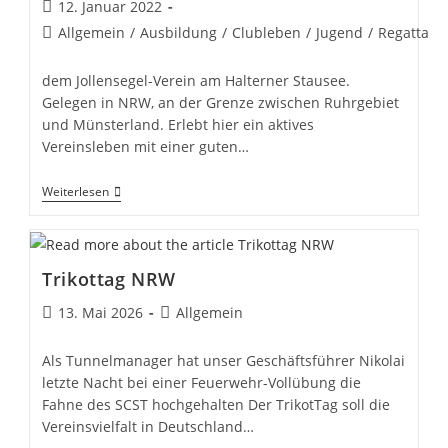
Beitrag
12. Januar 2022
veröffentlicht:
Beitrags-
Allgemein
/
Ausbildung
/
Clubleben
/
Jugend
/
Regatta
Kategorie:
dem Jollensegel-Verein am Halterner Stausee.
Gelegen in NRW, an der Grenze zwischen Ruhrgebiet
und Münsterland. Erlebt hier ein aktives
Vereinsleben mit einer guten…
Willkommen
Weiterlesen
Beim
SCST,
Trikottag NRW
Beitrag
Beitrags-
13. Mai 2026
Allgemein
veröffentlicht:
Kategorie:
Als Tunnelmanager hat unser Geschäftsführer Nikolai
letzte Nacht bei einer Feuerwehr-Vollübung die
Fahne des SCST hochgehalten Der TrikotTag soll die
Vereinsvielfalt in Deutschland…