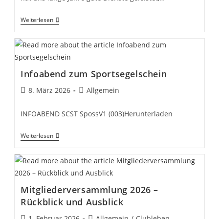
Vom
Weiterlesen
Barnegat
505
Zum
Trainerboot…
Infoabend zum Sportsegelschein
Beitrag
Beitrags-
8. März 2026
Allgemein
veröffentlicht:
Kategorie:
INFOABEND SCST SpossV1 (003)Herunterladen
Infoabend
Weiterlesen
Zum
Sportsegelschein
Mitgliederversammlung 2026 –
Rückblick und Ausblick
Beitrag
Beitrags-
1. Februar 2026
Allgemein
/
Clubleben