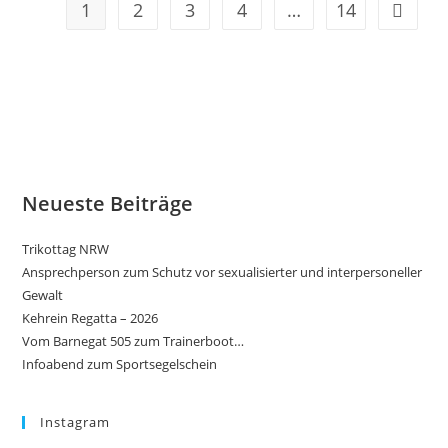
1
2
3
4
…
14
Gehe zu
Neueste Beiträge
Trikottag NRW
Ansprechperson zum Schutz vor sexualisierter und interpersoneller
Gewalt
Kehrein Regatta – 2026
Vom Barnegat 505 zum Trainerboot…
Infoabend zum Sportsegelschein
Instagram