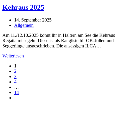
Kehraus 2025
Beitrag
14. September 2025
veröffentlicht:
Beitrags-
Allgemein
Kategorie:
Am 11./12.10.2025 könnt Ihr in Haltern am See die Kehraus-
Regatta mitsegeln. Diese ist als Rangliste für OK-Jollen und
Seggerlinge ausgeschrieben. Die ansässigen ILCA…
Kehraus
Weiterlesen
2025
1
2
3
4
…
14
Gehe
zur
nächsten
Seite