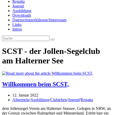
Regatta
Jugend
Ausbildung
Downloads
Datenschutzerklärung/Impressum
Links
Intern
SCST - der Jollen-Segelclub
am Halterner See
Willkommen beim SCST,
Beitrag
12. Januar 2022
veröffentlicht:
Beitrags-
Allgemein
/
Ausbildung
/
Clubleben
/
Jugend
/
Regatta
Kategorie:
dem Jollensegel-Verein am Halterner Stausee. Gelegen in NRW, an
der Grenze zwischen Ruhrgebiet und Münsterland. Erlebt hier ein