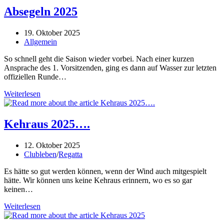
Absegeln 2025
Beitrag
19. Oktober 2025
veröffentlicht:
Beitrags-
Allgemein
Kategorie:
So schnell geht die Saison wieder vorbei. Nach einer kurzen
Ansprache des 1. Vorsitzenden, ging es dann auf Wasser zur letzten
offiziellen Runde…
Absegeln
Weiterlesen
2025
Kehraus 2025….
Beitrag
12. Oktober 2025
veröffentlicht:
Beitrags-
Clubleben
/
Regatta
Kategorie:
Es hätte so gut werden können, wenn der Wind auch mitgespielt
hätte. Wir können uns keine Kehraus erinnern, wo es so gar
keinen…
Kehraus
Weiterlesen
2025….