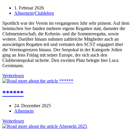
Beitrag
1. Februar 2026
veröffentlicht:
Beitrags-
Allgemein
/
Clubleben
Kategorie:
Sportlich war der Verein im vergangenen Jahr sehr präsent. Auf dem
heimischen See fanden mehrere eigene Regatten statt, darunter die
Clubmeisterschaft, die Kehrein- und die Sommerregatta, sowie
weitere. Darüber hinaus nahmen zahlreiche Mitglieder auch an
auswärtigen Regatten teil und vertraten den SCST engagiert über
die Vereinsgrenzen hinaus. Der Seepokal in der Kategorie Jollen
ging an Jens Fridag mit seiner Europe, der sich auch den
Clubbestenpokal sicherte. Den zweiten Platz belegte hier Luca
Gerstmann.
Mitgliederversammlung
Weiterlesen
2026
–
Rückblick
******
und
Ausblick
Beitrag
24. Dezember 2025
veröffentlicht:
Beitrags-
Allgemein
Kategorie:
******
Weiterlesen