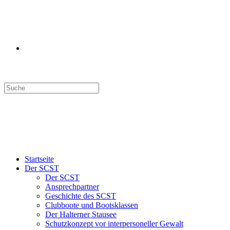
Search
this
website
Menü
Schließen
Startseite
Der SCST
Der SCST
Ansprechpartner
Geschichte des SCST
Clubboote und Bootsklassen
Der Halterner Stausee
Schutzkonzept vor interpersoneller Gewalt