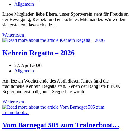
veröffentlicht:
Beitrags-
Allgemein
Kategorie:
Liebe Mitglieder, liebe Eltern, unser Sportverein steht für Freude an
der Bewegung, Respekt und ein sicheres Miteinander. Wir wollen
sicherstellen, dass sich alle…
Ansprechperson
Weiterlesen
zum
Schutz
vor
Kehrein Regatta – 2026
sexualisierter
und
Beitrag
27. April 2026
interpersoneller
veröffentlicht:
Beitrags-
Allgemein
Gewalt
Kategorie:
Am letzten Wochenende des April diesen Jahres fand die
traditionelle Kehrein-Regatta statt. Neben der Rangliste für OK
Segler und erstmalig auch Seggerling wurde…
Kehrein
Weiterlesen
Regatta
–
2026
Vom Barnegat 505 zum Trainerboot…