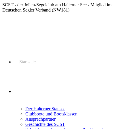
Zum
SCST - der Jollen-Segelclub am Halterner See - Mitglied im
Inhalt
Deutschen Segler Verband (NW181)
springen
Startseite
Der SCST
Der Halterner Stausee
Clubboote und Bootsklassen
Ansprechpartner
Geschichte des SCST