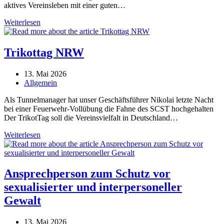
aktives Vereinsleben mit einer guten…
Willkommen
Weiterlesen
beim
SCST,
Trikottag NRW
Beitrag
13. Mai 2026
veröffentlicht:
Beitrags-
Allgemein
Kategorie:
Als Tunnelmanager hat unser Geschäftsführer Nikolai letzte Nacht
bei einer Feuerwehr-Vollübung die Fahne des SCST hochgehalten
Der TrikotTag soll die Vereinsvielfalt in Deutschland…
Trikottag
Weiterlesen
NRW
Ansprechperson zum Schutz vor
sexualisierter und interpersoneller
Gewalt
Beitrag
13. Mai 2026