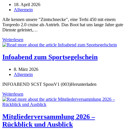
Beitrag
18. April 2026
veröffentlicht:
Beitrags-
Allgemein
Kategorie:
Alle kennen unsere "Zimtschnecke", eine Terhi 450 mit einem
Torqeedo 2.0 cruise als Antrieb. Das Boot hat uns lange Jahre gute
Dienste geleistet,…
Vom
Weiterlesen
Barnegat
505
zum
Infoabend zum Sportsegelschein
Trainerboot…
Beitrag
8. März 2026
veröffentlicht:
Beitrags-
Allgemein
Kategorie:
INFOABEND SCST SpossV1 (003)Herunterladen
Infoabend
Weiterlesen
zum
Sportsegelschein
Mitgliederversammlung 2026 –
Rückblick und Ausblick