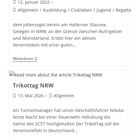
Beitrag
12. Januar 2022
veröffentlicht:
Beitrags-
Allgemein
/
Ausbildung
/
Clubleben
/
Jugend
/
Regatta
Kategorie:
dem Jollensegel-Verein am Halterner Stausee.
Gelegen in NRW, an der Grenze zwischen Ruhrgebiet
und Münsterland. Erlebt hier ein aktives
Vereinsleben mit einer guten…
Willkommen
Weiterlesen
Beim
SCST,
Trikottag NRW
Beitrag
Beitrags-
13. Mai 2026
Allgemein
veröffentlicht:
Kategorie:
Als Tunnelmanager hat unser Geschäftsführer Nikolai
letzte Nacht bei einer Feuerwehr-Vollübung die
Fahne des SCST hochgehalten Der TrikotTag soll die
Vereinsvielfalt in Deutschland…