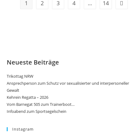
1
2
3
4
…
14
Gehe zu
Neueste Beiträge
Trikottag NRW
Ansprechperson zum Schutz vor sexualisierter und interpersoneller
Gewalt
Kehrein Regatta – 2026
Vom Barnegat 505 zum Trainerboot…
Infoabend zum Sportsegelschein
Instagram