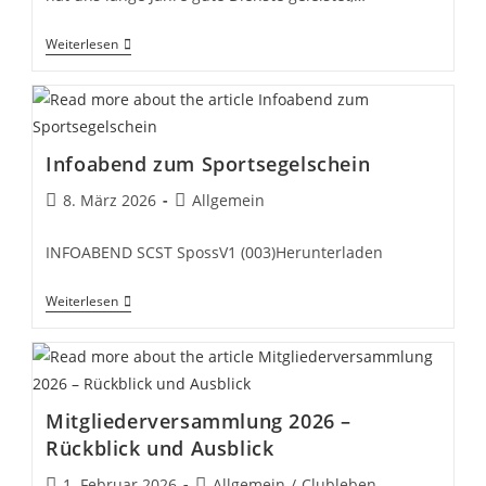
Vom
Weiterlesen
Barnegat
505
Zum
Trainerboot…
Infoabend zum Sportsegelschein
Beitrag
Beitrags-
8. März 2026
Allgemein
veröffentlicht:
Kategorie:
INFOABEND SCST SpossV1 (003)Herunterladen
Infoabend
Weiterlesen
Zum
Sportsegelschein
Mitgliederversammlung 2026 –
Rückblick und Ausblick
Beitrag
Beitrags-
1. Februar 2026
Allgemein
/
Clubleben