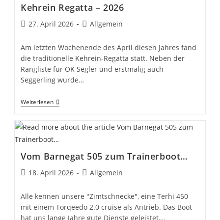
Und
Kehrein Regatta – 2026
Interpersoneller
Gewalt
Beitrag
Beitrags-
27. April 2026
Allgemein
veröffentlicht:
Kategorie:
Am letzten Wochenende des April diesen Jahres fand
die traditionelle Kehrein-Regatta statt. Neben der
Rangliste für OK Segler und erstmalig auch
Seggerling wurde…
Kehrein
Weiterlesen
Regatta
–
2026
Vom Barnegat 505 zum Trainerboot…
Beitrag
Beitrags-
18. April 2026
Allgemein
veröffentlicht:
Kategorie:
Alle kennen unsere "Zimtschnecke", eine Terhi 450
mit einem Torqeedo 2.0 cruise als Antrieb. Das Boot
hat uns lange Jahre gute Dienste geleistet,…