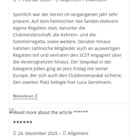
veröffentlicht:
Kategorie:
Sportlich war der Verein im vergangenen Jahr sehr
präsent. Auf dem heimischen See fanden mehrere
eigene Regatten statt, darunter die
Clubmeisterschaft, die Kehrein- und die
Sommerregatta, sowie weitere. Darüber hinaus
nahmen zahlreiche Mitglieder auch an auswärtigen
Regatten teil und vertraten den SCST engagiert über
die Vereinsgrenzen hinaus. Der Seepokal in der
Kategorie Jollen ging an Jens Fridag mit seiner
Europe, der sich auch den Clubbestenpokal sicherte.
Den zweiten Platz belegte hier Luca Gerstmann.
Mitgliederversammlung
Weiterlesen
2026
–
Rückblick
Und
Ausblick
******
Beitrag
Beitrags-
24. Dezember 2025
Allgemein