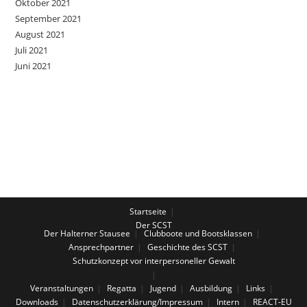
Oktober 2021
September 2021
August 2021
Juli 2021
Juni 2021
Startseite
Der SCST
Der Halterner Stausee
Clubboote und Bootsklassen
Ansprechpartner
Geschichte des SCST
Schutzkonzept vor interpersoneller Gewalt
Veranstaltungen
Regatta
Jugend
Ausbildung
Links
Downloads
Datenschutzerklärung/Impressum
Intern
REACT-EU