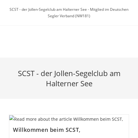
Zum
SCST - der Jollen-Segelclub am Halterner See - Mitglied im Deutschen
Inhalt
Segler Verband (NW181)
springen
Menü
SCST - der Jollen-Segelclub am
Halterner See
Willkommen beim SCST,