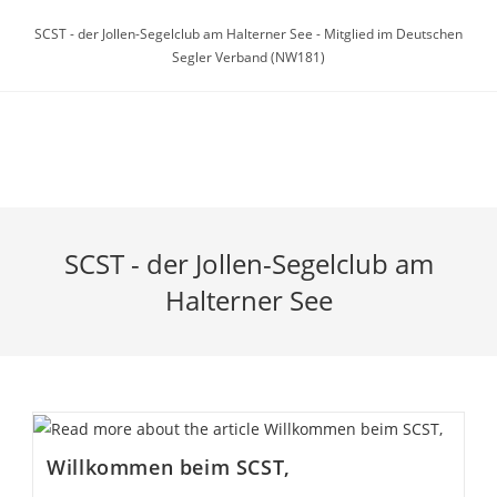
Zum
SCST - der Jollen-Segelclub am Halterner See - Mitglied im Deutschen
Inhalt
Segler Verband (NW181)
springen
Menü
SCST - der Jollen-Segelclub am
Halterner See
Willkommen beim SCST,