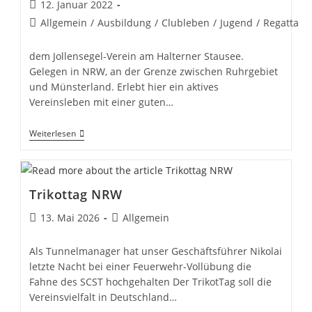
Beitrag
12. Januar 2022
veröffentlicht:
Beitrags-
Allgemein
/
Ausbildung
/
Clubleben
/
Jugend
/
Regatta
Kategorie:
dem Jollensegel-Verein am Halterner Stausee.
Gelegen in NRW, an der Grenze zwischen Ruhrgebiet
und Münsterland. Erlebt hier ein aktives
Vereinsleben mit einer guten…
Willkommen
Weiterlesen
Beim
SCST,
Trikottag NRW
Beitrag
Beitrags-
13. Mai 2026
Allgemein
veröffentlicht:
Kategorie:
Als Tunnelmanager hat unser Geschäftsführer Nikolai
letzte Nacht bei einer Feuerwehr-Vollübung die
Fahne des SCST hochgehalten Der TrikotTag soll die
Vereinsvielfalt in Deutschland…