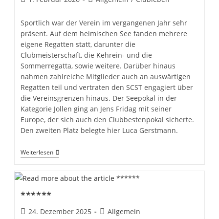
veröffentlicht:
Kategorie:
Sportlich war der Verein im vergangenen Jahr sehr
präsent. Auf dem heimischen See fanden mehrere
eigene Regatten statt, darunter die
Clubmeisterschaft, die Kehrein- und die
Sommerregatta, sowie weitere. Darüber hinaus
nahmen zahlreiche Mitglieder auch an auswärtigen
Regatten teil und vertraten den SCST engagiert über
die Vereinsgrenzen hinaus. Der Seepokal in der
Kategorie Jollen ging an Jens Fridag mit seiner
Europe, der sich auch den Clubbestenpokal sicherte.
Den zweiten Platz belegte hier Luca Gerstmann.
Mitgliederversammlung
Weiterlesen
2026
–
Rückblick
Und
Ausblick
******
Beitrag
Beitrags-
24. Dezember 2025
Allgemein