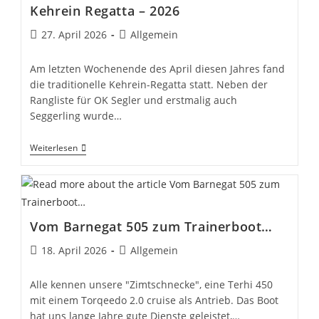
Und
Kehrein Regatta – 2026
Interpersoneller
Gewalt
Beitrag
Beitrags-
27. April 2026
Allgemein
veröffentlicht:
Kategorie:
Am letzten Wochenende des April diesen Jahres fand
die traditionelle Kehrein-Regatta statt. Neben der
Rangliste für OK Segler und erstmalig auch
Seggerling wurde…
Kehrein
Weiterlesen
Regatta
–
2026
Vom Barnegat 505 zum Trainerboot…
Beitrag
Beitrags-
18. April 2026
Allgemein
veröffentlicht:
Kategorie:
Alle kennen unsere "Zimtschnecke", eine Terhi 450
mit einem Torqeedo 2.0 cruise als Antrieb. Das Boot
hat uns lange Jahre gute Dienste geleistet,…