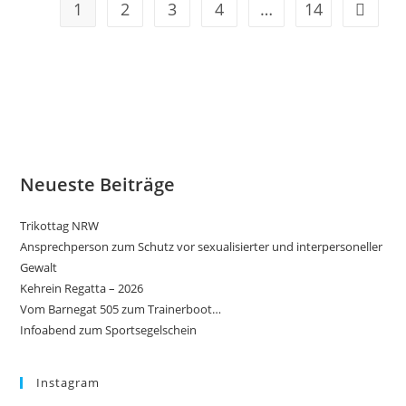
1
2
3
4
…
14
Gehe zu
Neueste Beiträge
Trikottag NRW
Ansprechperson zum Schutz vor sexualisierter und interpersoneller
Gewalt
Kehrein Regatta – 2026
Vom Barnegat 505 zum Trainerboot…
Infoabend zum Sportsegelschein
Instagram