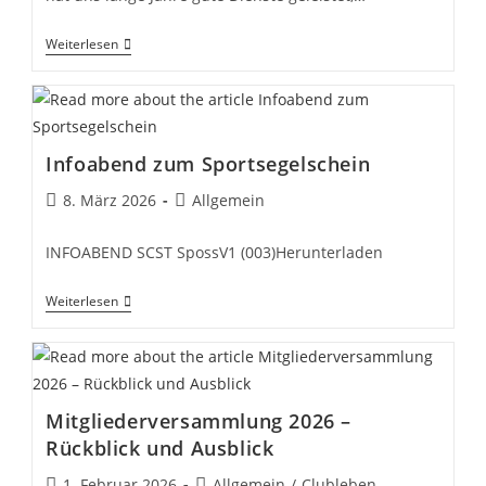
Vom
Weiterlesen
Barnegat
505
Zum
Trainerboot…
Infoabend zum Sportsegelschein
Beitrag
Beitrags-
8. März 2026
Allgemein
veröffentlicht:
Kategorie:
INFOABEND SCST SpossV1 (003)Herunterladen
Infoabend
Weiterlesen
Zum
Sportsegelschein
Mitgliederversammlung 2026 –
Rückblick und Ausblick
Beitrag
Beitrags-
1. Februar 2026
Allgemein
/
Clubleben