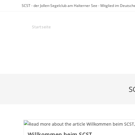
Zum
SCST - der Jollen-Segelclub am Halterner See - Mitglied im Deuts
Inhalt
springen
Startseite
Der SCST
Veranstaltungen
REACT-EU
S
Willkommen beim SCST,