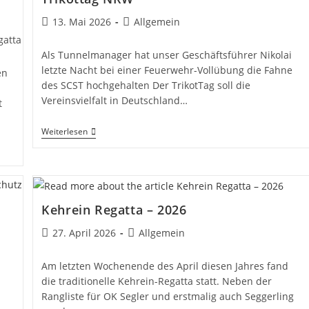
Beitrag
Beitrags-
13. Mai 2026
Allgemein
veröffentlicht:
Kategorie:
gatta
Als Tunnelmanager hat unser Geschäftsführer Nikolai
letzte Nacht bei einer Feuerwehr-Vollübung die Fahne
en
des SCST hochgehalten Der TrikotTag soll die
Vereinsvielfalt in Deutschland…
t
Trikottag
Weiterlesen
NRW
Kehrein Regatta – 2026
Beitrag
Beitrags-
27. April 2026
Allgemein
veröffentlicht:
Kategorie:
Am letzten Wochenende des April diesen Jahres fand
die traditionelle Kehrein-Regatta statt. Neben der
Rangliste für OK Segler und erstmalig auch Seggerling