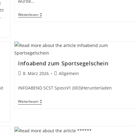
wurde…
t
es
Kehrein
Weiterlesen
…
Regatta
–
2026
Infoabend zum Sportsegelschein
Beitrag
Beitrags-
8. März 2026
Allgemein
veröffentlicht:
Kategorie:
it
INFOABEND SCST SpossV1 (003)Herunterladen
Infoabend
Weiterlesen
Zum
Sportsegelschein