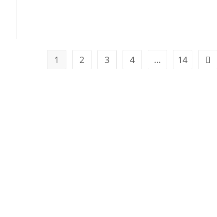
1
2
3
4
…
14
Geh