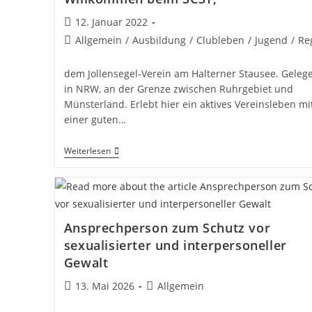
Beitrag
12. Januar 2022
veröffentlicht:
Beitrags-
Allgemein
/
Ausbildung
/
Clubleben
/
Jugend
/
Re
Kategorie:
dem Jollensegel-Verein am Halterner Stausee. Geleg
in NRW, an der Grenze zwischen Ruhrgebiet und
Münsterland. Erlebt hier ein aktives Vereinsleben mi
einer guten…
Willkommen
Weiterlesen
Beim
SCST,
Ansprechperson zum Schutz vor
sexualisierter und interpersoneller
Gewalt
Beitrag
Beitrags-
13. Mai 2026
Allgemein
veröffentlicht:
Kategorie: