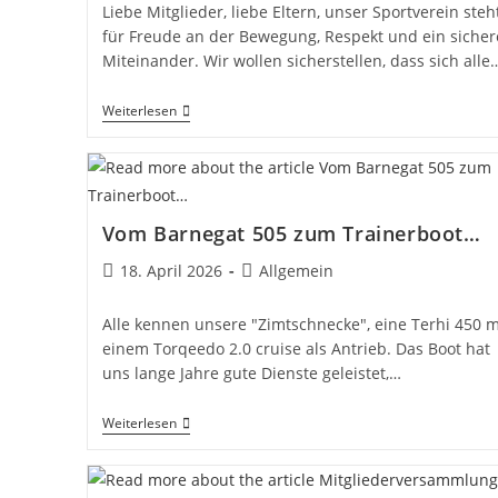
Liebe Mitglieder, liebe Eltern, unser Sportverein steh
für Freude an der Bewegung, Respekt und ein sicher
Miteinander. Wir wollen sicherstellen, dass sich alle
Ansprechperson
Weiterlesen
Zum
Schutz
Vor
Sexualisierter
Und
Interpersoneller
Vom Barnegat 505 zum Trainerboot…
Gewalt
Beitrag
Beitrags-
18. April 2026
Allgemein
veröffentlicht:
Kategorie:
Alle kennen unsere "Zimtschnecke", eine Terhi 450 m
einem Torqeedo 2.0 cruise als Antrieb. Das Boot hat
uns lange Jahre gute Dienste geleistet,…
Vom
Weiterlesen
Barnegat
505
Zum
Trainerboot…