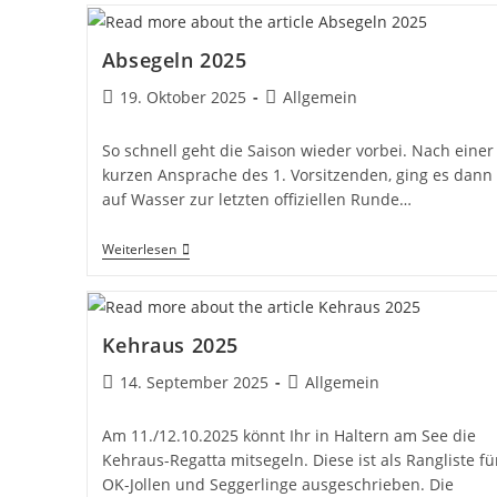
Rückblick
Und
Ausblick
Absegeln 2025
Beitrag
Beitrags-
19. Oktober 2025
Allgemein
veröffentlicht:
Kategorie:
So schnell geht die Saison wieder vorbei. Nach einer
kurzen Ansprache des 1. Vorsitzenden, ging es dann
auf Wasser zur letzten offiziellen Runde…
Absegeln
Weiterlesen
2025
Kehraus 2025
Beitrag
Beitrags-
14. September 2025
Allgemein
veröffentlicht:
Kategorie:
Am 11./12.10.2025 könnt Ihr in Haltern am See die
Kehraus-Regatta mitsegeln. Diese ist als Rangliste fü
OK-Jollen und Seggerlinge ausgeschrieben. Die