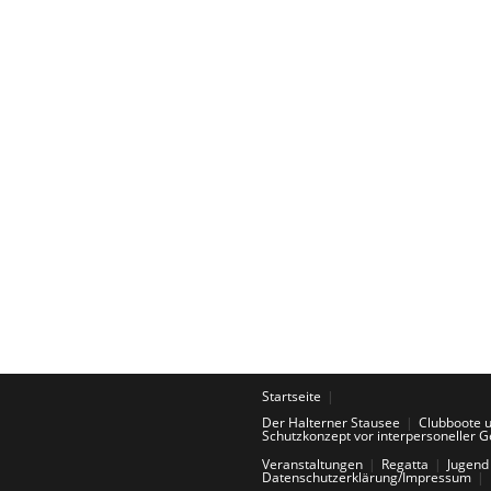
Startseite
Der Halterner Stausee
Clubboote 
Schutzkonzept vor interpersoneller G
Veranstaltungen
Regatta
Jugend
Datenschutzerklärung/Impressum