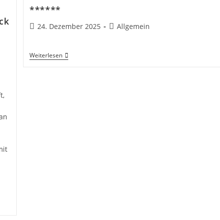
******
ck
Beitrag
Beitrags-
24. Dezember 2025
Allgemein
veröffentlicht:
Kategorie:
******
Weiterlesen
t,
 an
mit