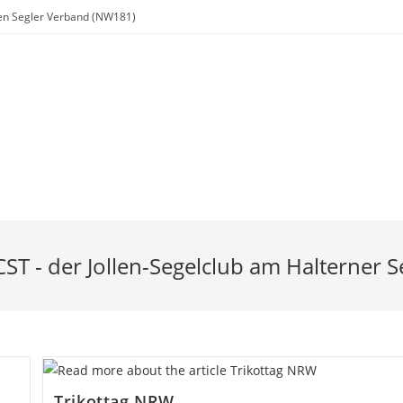
chen Segler Verband (NW181)
Regatta
Jugend
Ausbildung
Links
Downloads
CST - der Jollen-Segelclub am Halterner S
Trikottag NRW