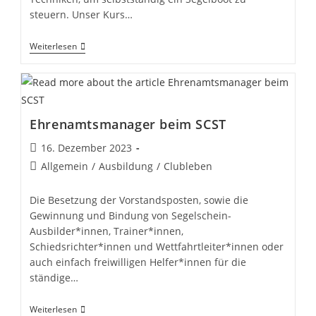
steuern. Unser Kurs…
Sportsegelschein
Weiterlesen
Beim
SCST
Ehrenamtsmanager beim SCST
Beitrag
16. Dezember 2023
veröffentlicht:
Beitrags-
Allgemein
/
Ausbildung
/
Clubleben
Kategorie:
Die Besetzung der Vorstandsposten, sowie die
Gewinnung und Bindung von Segelschein-
Ausbilder*innen, Trainer*innen,
Schiedsrichter*innen und Wettfahrtleiter*innen oder
auch einfach freiwilligen Helfer*innen für die
ständige…
Ehrenamtsmanager
Weiterlesen