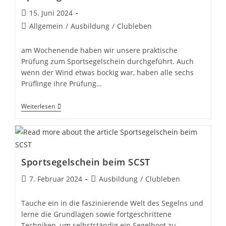
Beitrag
15. Juni 2024
veröffentlicht:
Beitrags-
Allgemein
/
Ausbildung
/
Clubleben
Kategorie:
am Wochenende haben wir unsere praktische
Prüfung zum Sportsegelschein durchgeführt. Auch
wenn der Wind etwas bockig war, haben alle sechs
Prüflinge ihre Prüfung…
Bestandene
Weiterlesen
Prüfung
Zum
Sportsegelschein
Sportsegelschein beim SCST
Beitrag
Beitrags-
7. Februar 2024
Ausbildung
/
Clubleben
veröffentlicht:
Kategorie:
Tauche ein in die faszinierende Welt des Segelns und
lerne die Grundlagen sowie fortgeschrittene
Techniken, um selbstständig ein Segelboot zu