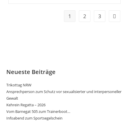
Barnegats
Sind
Im
Wasser
1
2
3
Gehe zu
Neueste Beiträge
Trikottag NRW
Ansprechperson zum Schutz vor sexualisierter und interpersoneller
Gewalt
Kehrein Regatta – 2026
Vom Barnegat 505 zum Trainerboot…
Infoabend zum Sportsegelschein