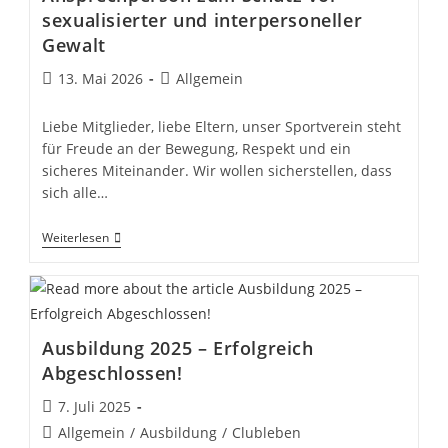
sexualisierter und interpersoneller
Gewalt
Beitrag
Beitrags-
13. Mai 2026
Allgemein
veröffentlicht:
Kategorie:
Liebe Mitglieder, liebe Eltern, unser Sportverein steht
für Freude an der Bewegung, Respekt und ein
sicheres Miteinander. Wir wollen sicherstellen, dass
sich alle…
Ansprechperson
Weiterlesen
Zum
Schutz
Vor
Sexualisierter
Und
Interpersoneller
Ausbildung 2025 – Erfolgreich
Gewalt
Abgeschlossen!
Beitrag
7. Juli 2025
veröffentlicht:
Beitrags-
Allgemein
/
Ausbildung
/
Clubleben