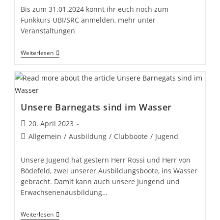
Bis zum 31.01.2024 könnt ihr euch noch zum
Funkkurs UBI/SRC anmelden, mehr unter
Veranstaltungen
Anmeldung
Weiterlesen
Zum
Funkkurs
Unsere Barnegats sind im Wasser
Beitrag
20. April 2023
veröffentlicht:
Beitrags-
Allgemein
/
Ausbildung
/
Clubboote
/
Jugend
Kategorie:
Unsere Jugend hat gestern Herr Rossi und Herr von
Bödefeld, zwei unserer Ausbildungsboote, ins Wasser
gebracht. Damit kann auch unsere Jungend und
Erwachsenenausbildung…
Unsere
Weiterlesen