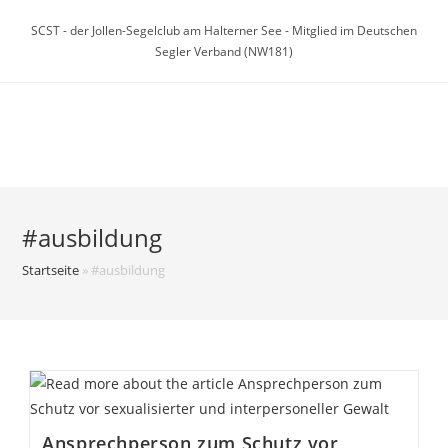
Zum
SCST - der Jollen-Segelclub am Halterner See - Mitglied im Deutschen
Inhalt
Segler Verband (NW181)
springen
Menü
#ausbildung
Startseite
»
#ausbildung
Ansprechperson zum Schutz vor