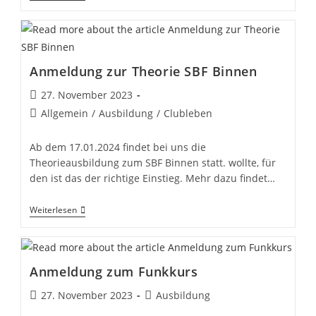
Beim
SCST
Anmeldung zur Theorie SBF Binnen
Beitrag
27. November 2023
veröffentlicht:
Beitrags-
Allgemein
/
Ausbildung
/
Clubleben
Kategorie:
Ab dem 17.01.2024 findet bei uns die
Theorieausbildung zum SBF Binnen statt. wollte, für
den ist das der richtige Einstieg. Mehr dazu findet…
Anmeldung
Weiterlesen
Zur
Theorie
SBF
Binnen
Anmeldung zum Funkkurs
Beitrag
Beitrags-
27. November 2023
Ausbildung
veröffentlicht:
Kategorie: