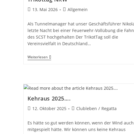
Beitrag
Beitrags-
13. Mai 2026
Allgemein
veröffentlicht:
Kategorie:
Als Tunnelmanager hat unser Geschäftsführer Nikola
letzte Nacht bei einer Feuerwehr-Vollübung die Fah
des SCST hochgehalten Der TrikotTag soll die
Vereinsvielfalt in Deutschland…
Trikottag
Weiterlesen
NRW
Kehraus 2025….
Beitrag
Beitrags-
12. Oktober 2025
Clubleben
/
Regatta
veröffentlicht:
Kategorie:
Es hätte so gut werden können, wenn der Wind auch
mitgespielt hätte. Wir können uns keine Kehraus