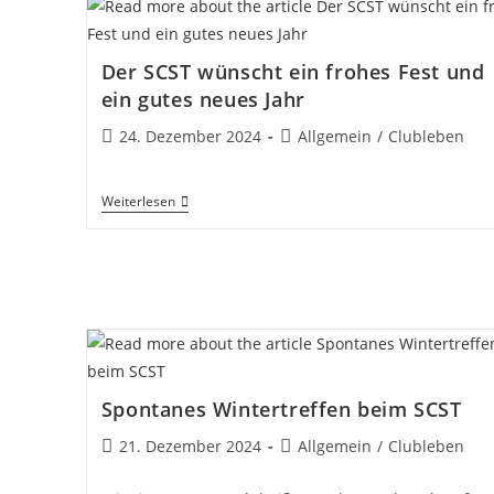
Der SCST wünscht ein frohes Fest und
ein gutes neues Jahr
Beitrag
Beitrags-
24. Dezember 2024
Allgemein
/
Clubleben
veröffentlicht:
Kategorie:
Der
Weiterlesen
SCST
Wünscht
Ein
Frohes
Fest
Und
Ein
Gutes
Neues
Jahr
Spontanes Wintertreffen beim SCST
Beitrag
Beitrags-
21. Dezember 2024
Allgemein
/
Clubleben
veröffentlicht:
Kategorie: