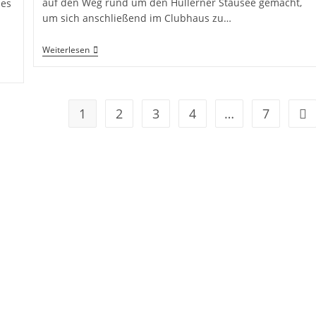
auf den Weg rund um den Hullerner Stausee gemacht,
 es
um sich anschließend im Clubhaus zu…
Wandertag
Weiterlesen
SCST
1
2
3
4
…
7
Geh