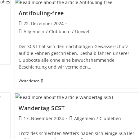
Gewalt
Antifouling-free
Beitrag
22. Dezember 2024
veröffentlicht:
Beitrags-
Allgemein
/
Clubboote
/
Umwelt
Kategorie:
Der SCST hat sich den nachhaltigen Gewässerschutz
auf die Fahnen geschrieben. Deshalb fahren unserer
Clubboote alle ohne eine bewuchshemmende
Beschichtung und wir vermeiden…
Antifouling-
Weiterlesen
Free
Wandertag SCST
Beitrag
Beitrags-
17. November 2024
Allgemein
/
Clubleben
veröffentlicht:
Kategorie:
Trotz des schlechten Wetters haben sich einige SCSTler