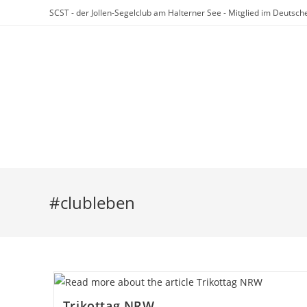
Zum
SCST - der Jollen-Segelclub am Halterner See - Mitglied im Deuts
Inhalt
springen
Startseite
Der SCST
Veranstaltungen
REACT-EU
#clubleben
Trikottag NRW