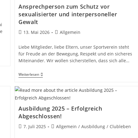
Ansprechperson zum Schutz vor
sexualisierter und interpersoneller
Gewalt
i
ne
Beitrag
Beitrags-
13. Mai 2026
Allgemein
veröffentlicht:
Kategorie:
Liebe Mitglieder, liebe Eltern, unser Sportverein steht
für Freude an der Bewegung, Respekt und ein sicheres
Miteinander. Wir wollen sicherstellen, dass sich alle…
Ansprechperson
Weiterlesen
Zum
Schutz
Vor
Sexualisierter
Und
Interpersoneller
Ausbildung 2025 – Erfolgreich
Gewalt
Abgeschlossen!
Beitrag
Beitrags-
7. Juli 2025
Allgemein
/
Ausbildung
/
Clubleben
veröffentlicht:
Kategorie: