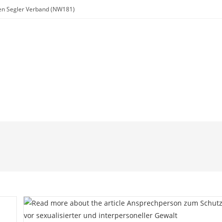
chen Segler Verband (NW181)
Regatta
Jugend
Ausbildung
Links
Downloads