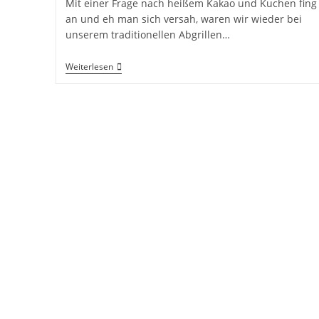
Mit einer Frage nach heißem Kakao und Kuchen fing
an und eh man sich versah, waren wir wieder bei
unserem traditionellen Abgrillen…
Spontanes
Weiterlesen
Wintertreffen
Beim
SCST