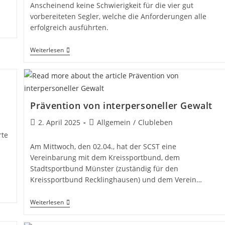
Anscheinend keine Schwierigkeit für die vier gut
vorbereiteten Segler, welche die Anforderungen alle
erfolgreich ausführten.
Ausbildung
Weiterlesen
2025
–
Erfolgreich
Abgeschlossen!
Prävention von interpersoneller Gewalt
Beitrag
Beitrags-
2. April 2025
Allgemein
/
Clubleben
veröffentlicht:
Kategorie:
rte
Am Mittwoch, den 02.04., hat der SCST eine
Vereinbarung mit dem Kreissportbund, dem
Stadtsportbund Münster (zuständig für den
Kreissportbund Recklinghausen) und dem Verein…
Prävention
Weiterlesen
Von
Interpersoneller