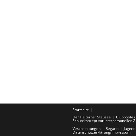
Startseite
Der Halterner Stausee
Clubboote 
Schutzkonzept vor interpersoneller G
Veranstaltungen
Regatta
Jugend
Datenschutzerklärung/Impressum