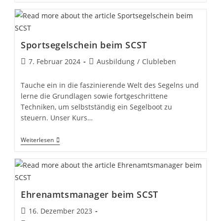
Zum
Sportsegelschein
Sportsegelschein beim SCST
Beitrag
Beitrags-
7. Februar 2024
Ausbildung
/
Clubleben
veröffentlicht:
Kategorie:
Tauche ein in die faszinierende Welt des Segelns und
lerne die Grundlagen sowie fortgeschrittene
Techniken, um selbstständig ein Segelboot zu
steuern. Unser Kurs…
Sportsegelschein
Weiterlesen
Beim
SCST
Ehrenamtsmanager beim SCST
Beitrag
16. Dezember 2023
veröffentlicht: