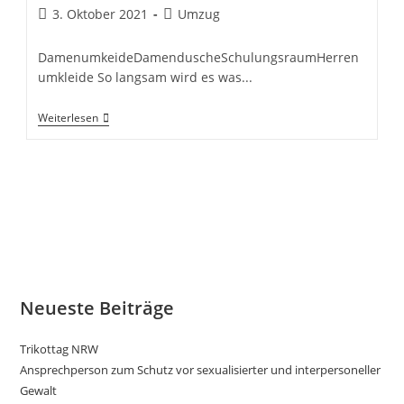
Beitrag
Beitrags-
3. Oktober 2021
Umzug
veröffentlicht:
Kategorie:
DamenumkeideDamenduscheSchulungsraumHerren
umkleide So langsam wird es was...
Duschen
Weiterlesen
Und
Umkleiden
Neueste Beiträge
Trikottag NRW
Ansprechperson zum Schutz vor sexualisierter und interpersoneller
Gewalt