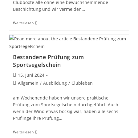
Clubboote alle ohne eine bewuchshemmende
Beschichtung und wir vermeiden…
Antifouling-
Weiterlesen
Free
Bestandene Prüfung zum
Sportsegelschein
Beitrag
15. Juni 2024
veröffentlicht:
Beitrags-
Allgemein
/
Ausbildung
/
Clubleben
Kategorie:
am Wochenende haben wir unsere praktische
Prüfung zum Sportsegelschein durchgeführt. Auch
wenn der Wind etwas bockig war, haben alle sechs
Prüflinge ihre Prüfung…
Bestandene
Weiterlesen
Prüfung