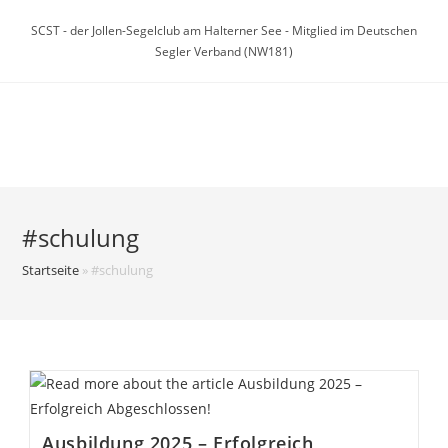
Zum
SCST - der Jollen-Segelclub am Halterner See - Mitglied im Deutschen
Inhalt
Segler Verband (NW181)
springen
Menü
#schulung
Startseite
»
#schulung
Ausbildung 2025 – Erfolgreich