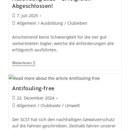
Abgeschlossen!
Beitrag
7. Juli 2025
veröffentlicht:
Beitrags-
Allgemein
/
Ausbildung
/
Clubleben
Kategorie:
Anscheinend keine Schwierigkeit für die vier gut
vorbereiteten Segler, welche die Anforderungen alle
erfolgreich ausführten.
Ausbildung
Weiterlesen
2025
–
Erfolgreich
Abgeschlossen!
Antifouling-free
Beitrag
22. Dezember 2024
veröffentlicht:
Beitrags-
Allgemein
/
Clubboote
/
Umwelt
Kategorie:
Der SCST hat sich den nachhaltigen Gewässerschutz
auf die Fahnen geschrieben. Deshalb fahren unserer