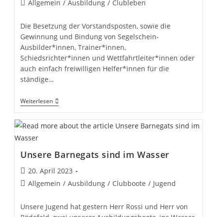
Beitrags-
Allgemein
/
Ausbildung
/
Clubleben
Kategorie:
Die Besetzung der Vorstandsposten, sowie die
Gewinnung und Bindung von Segelschein-
Ausbilder*innen, Trainer*innen,
Schiedsrichter*innen und Wettfahrtleiter*innen oder
auch einfach freiwilligen Helfer*innen für die
ständige…
Ehrenamtsmanager
Weiterlesen
Beim
SCST
Unsere Barnegats sind im Wasser
Beitrag
20. April 2023
veröffentlicht:
Beitrags-
Allgemein
/
Ausbildung
/
Clubboote
/
Jugend
Kategorie:
Unsere Jugend hat gestern Herr Rossi und Herr von