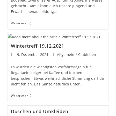
Bödefeld, zwei unserer Ausbildungsboote, ins Wasser
gebracht. Damit kann auch unsere Jungend und
Erwachsenenausbildung…
Unsere
Weiterlesen
Barnegats
Sind
Im
Wasser
Wintertreff 19.12.2021
Beitrag
Beitrags-
19. Dezember 2021
Allgemein
/
Clubleben
veröffentlicht:
Kategorie:
Es wurden die wichtigsten Vorfahrtsregeln für
Regattaeinsteiger bei Kaffee und Kuchen
besprochen. Etwas weihnachtliche Stimmung darf da
nicht fehlen. Das Ganze natürlich unter…
Wintertreff
Weiterlesen
19.12.2021
Duschen und Umkleiden