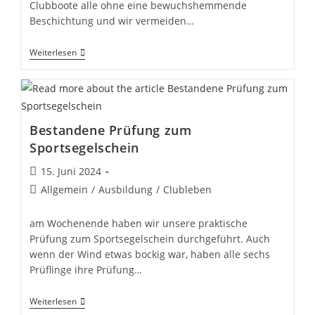
Clubboote alle ohne eine bewuchshemmende
Beschichtung und wir vermeiden…
Antifouling-
Weiterlesen
Free
Bestandene Prüfung zum
Sportsegelschein
Beitrag
15. Juni 2024
veröffentlicht:
Beitrags-
Allgemein
/
Ausbildung
/
Clubleben
Kategorie:
am Wochenende haben wir unsere praktische
Prüfung zum Sportsegelschein durchgeführt. Auch
wenn der Wind etwas bockig war, haben alle sechs
Prüflinge ihre Prüfung…
Bestandene
Weiterlesen
Prüfung