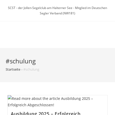
Zum
SCST - der Jollen-Segelclub am Halterner See - Mitglied im Deutschen
Inhalt
Segler Verband (NW181)
springen
Menü
#schulung
Startseite
»
#schulung
Ausbildung 2025 – Erfolgreich