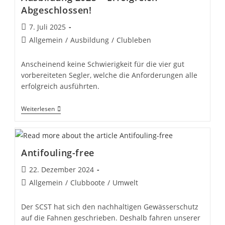
Abgeschlossen!
Beitrag
7. Juli 2025
veröffentlicht:
Beitrags-
Allgemein
/
Ausbildung
/
Clubleben
Kategorie:
Anscheinend keine Schwierigkeit für die vier gut
vorbereiteten Segler, welche die Anforderungen alle
erfolgreich ausführten.
Ausbildung
Weiterlesen
2025
–
Erfolgreich
Abgeschlossen!
Antifouling-free
Beitrag
22. Dezember 2024
veröffentlicht:
Beitrags-
Allgemein
/
Clubboote
/
Umwelt
Kategorie:
Der SCST hat sich den nachhaltigen Gewässerschutz
auf die Fahnen geschrieben. Deshalb fahren unserer