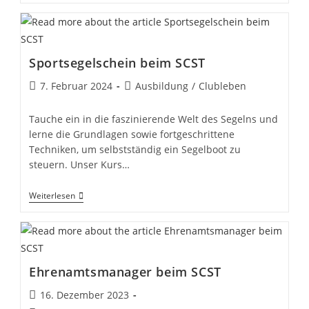
Zum
Sportsegelschein
Sportsegelschein beim SCST
Beitrag
Beitrags-
7. Februar 2024
Ausbildung
/
Clubleben
veröffentlicht:
Kategorie:
Tauche ein in die faszinierende Welt des Segelns und
lerne die Grundlagen sowie fortgeschrittene
Techniken, um selbstständig ein Segelboot zu
steuern. Unser Kurs…
Sportsegelschein
Weiterlesen
Beim
SCST
Ehrenamtsmanager beim SCST
Beitrag
16. Dezember 2023
veröffentlicht: