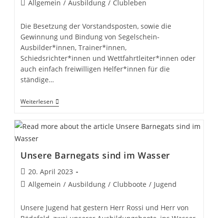
Beitrags-
Allgemein
/
Ausbildung
/
Clubleben
Kategorie:
Die Besetzung der Vorstandsposten, sowie die
Gewinnung und Bindung von Segelschein-
Ausbilder*innen, Trainer*innen,
Schiedsrichter*innen und Wettfahrtleiter*innen oder
auch einfach freiwilligen Helfer*innen für die
ständige…
Ehrenamtsmanager
Weiterlesen
Beim
SCST
Unsere Barnegats sind im Wasser
Beitrag
20. April 2023
veröffentlicht:
Beitrags-
Allgemein
/
Ausbildung
/
Clubboote
/
Jugend
Kategorie:
Unsere Jugend hat gestern Herr Rossi und Herr von