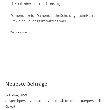
Beitrag
Beitrags-
3. Oktober 2021
Umzug
veröffentlicht:
Kategorie:
DamenumkeideDamenduscheSchulungsraumHerren
umkleide So langsam wird es was...
Duschen
Weiterlesen
Und
Umkleiden
Neueste Beiträge
Trikottag NRW
Ansprechperson zum Schutz vor sexualisierter und interpersoneller
Gewalt