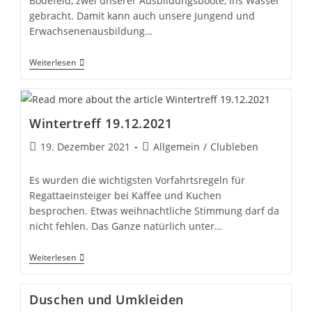
Bödefeld, zwei unserer Ausbildungsboote, ins Wasser
gebracht. Damit kann auch unsere Jungend und
Erwachsenenausbildung…
Unsere
Weiterlesen
Barnegats
Sind
Im
Wasser
Wintertreff 19.12.2021
Beitrag
Beitrags-
19. Dezember 2021
Allgemein
/
Clubleben
veröffentlicht:
Kategorie:
Es wurden die wichtigsten Vorfahrtsregeln für
Regattaeinsteiger bei Kaffee und Kuchen
besprochen. Etwas weihnachtliche Stimmung darf da
nicht fehlen. Das Ganze natürlich unter…
Wintertreff
Weiterlesen
19.12.2021
Duschen und Umkleiden