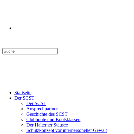
Search
this
website
Menü
Schließen
Startseite
Der SCST
Der SCST
Ansprechpartner
Geschichte des SCST
Clubboote und Bootsklassen
Der Halterner Stausee
Schutzkonzept vor interpersoneller Gewalt