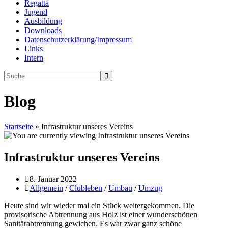
Regatta
Jugend
Ausbildung
Downloads
Datenschutzerklärung/Impressum
Links
Intern
Blog
Startseite
»
Infrastruktur unseres Vereins
Infrastruktur unseres Vereins
Beitrag
8. Januar 2022
veröffentlicht:
Beitrags-
Allgemein
/
Clubleben
/
Umbau
/
Umzug
Kategorie:
Heute sind wir wieder mal ein Stück weitergekommen. Die
provisorische Abtrennung aus Holz ist einer wunderschönen
Sanitärabtrennung gewichen. Es war zwar ganz schöne