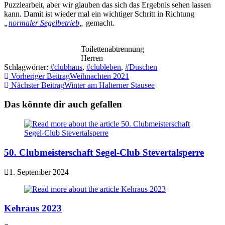
Puzzlearbeit, aber wir glauben das sich das Ergebnis sehen lassen
kann. Damit ist wieder mal ein wichtiger Schritt in Richtung
„
normaler Segelbetrieb
„
gemacht.
Toilettenabtrennung
Herren
Schlagwörter:
#clubhaus
,
#clubleben
,
#Duschen
Weitere
Vorheriger Beitrag
Weihnachten 2021
Nächster Beitrag
Winter am Halterner Stausee
Artikel
ansehen
Das könnte dir auch gefallen
50. Clubmeisterschaft Segel-Club Stevertalsperre
1. September 2024
Kehraus 2023