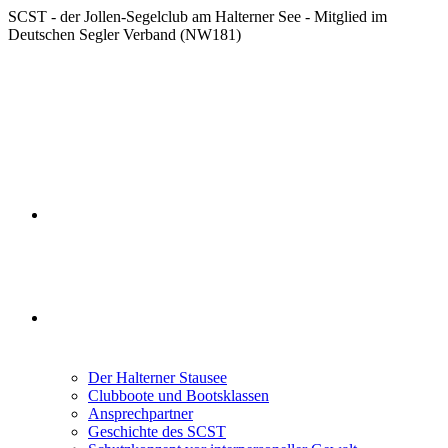
Zum
SCST - der Jollen-Segelclub am Halterner See - Mitglied im
Inhalt
Deutschen Segler Verband (NW181)
springen
Startseite
Der SCST
Der Halterner Stausee
Clubboote und Bootsklassen
Ansprechpartner
Geschichte des SCST