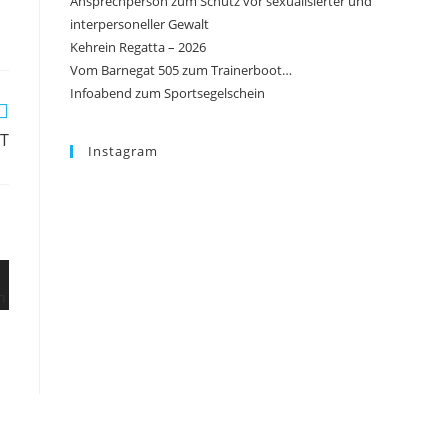
Ansprechperson zum Schutz vor sexualisierter und
interpersoneller Gewalt
Kehrein Regatta – 2026
Vom Barnegat 505 zum Trainerboot…
Infoabend zum Sportsegelschein
ST
Instagram