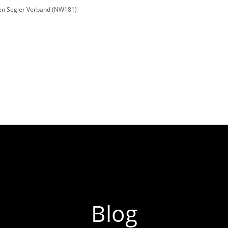
chen Segler Verband (NW181)
Regatta
Jugend
Ausbildung
Links
Downloads
Blog