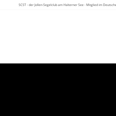
Zum
SCST - der Jollen-Segelclub am Halterner See - Mitglied im Deuts
Inhalt
springen
Startseite
Der SCST
Veranstaltungen
REACT-EU