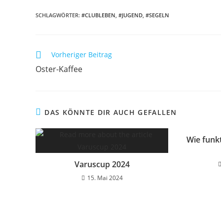
SCHLAGWÖRTER:
#CLUBLEBEN
,
#JUGEND
,
#SEGELN
Weitere
Vorheriger Beitrag
Artikel
Oster-Kaffee
ansehen
DAS KÖNNTE DIR AUCH GEFALLEN
Wie funk
Varuscup 2024
15. Mai 2024