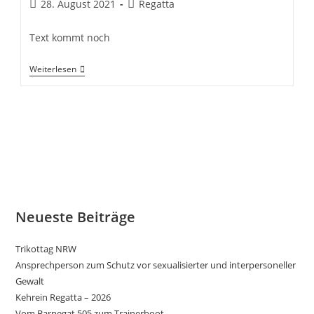
Beitrag
Beitrags-
28. August 2021
Regatta
veröffentlicht:
Kategorie:
Text kommt noch
Clubmeisterschaften
Weiterlesen
2021
Neueste Beiträge
Trikottag NRW
Ansprechperson zum Schutz vor sexualisierter und interpersoneller
Gewalt
Kehrein Regatta – 2026
Vom Barnegat 505 zum Trainerboot…