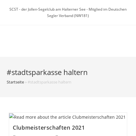
Zum
SCST - der Jollen-Segelclub am Halterner See - Mitglied im Deutschen
Inhalt
Segler Verband (NW181)
springen
Menü
#stadtsparkasse haltern
Startseite
»
#stadtsparkasse haltern
Clubmeisterschaften 2021