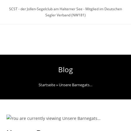
Zum
SCST - der Jollen-Segelclub am Halterner See - Mitglied im Deutschen
Inhalt
Segler Verband (NW181)
springen
Menü
Blog
Startseite
»
Unsere Barnegats…