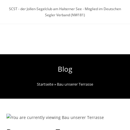
Zum
SCST - der Jollen-Segelclub am Halterner See - Mitglied im Deutschen
Inhalt
Segler Verband (NW181)
springen
Menü
Blog
Startseite
»
Bau unserer Terrasse