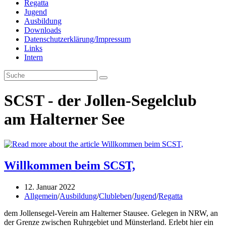
Regatta
Jugend
Ausbildung
Downloads
Datenschutzerklärung/Impressum
Links
Intern
SCST - der Jollen-Segelclub
am Halterner See
Willkommen beim SCST,
Beitrag
12. Januar 2022
veröffentlicht:
Beitrags-
Allgemein
/
Ausbildung
/
Clubleben
/
Jugend
/
Regatta
Kategorie:
dem Jollensegel-Verein am Halterner Stausee. Gelegen in NRW, an
der Grenze zwischen Ruhrgebiet und Münsterland. Erlebt hier ein