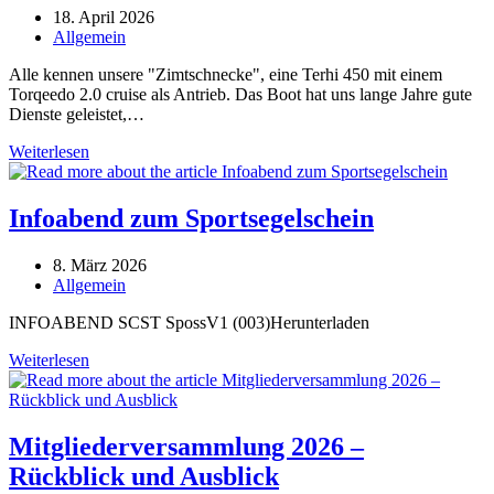
Beitrag
18. April 2026
veröffentlicht:
Beitrags-
Allgemein
Kategorie:
Alle kennen unsere "Zimtschnecke", eine Terhi 450 mit einem
Torqeedo 2.0 cruise als Antrieb. Das Boot hat uns lange Jahre gute
Dienste geleistet,…
Vom
Weiterlesen
Barnegat
505
zum
Infoabend zum Sportsegelschein
Trainerboot…
Beitrag
8. März 2026
veröffentlicht:
Beitrags-
Allgemein
Kategorie:
INFOABEND SCST SpossV1 (003)Herunterladen
Infoabend
Weiterlesen
zum
Sportsegelschein
Mitgliederversammlung 2026 –
Rückblick und Ausblick