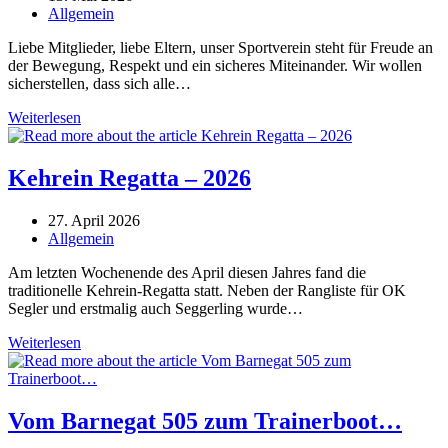
veröffentlicht:
Beitrags-
Allgemein
Kategorie:
Liebe Mitglieder, liebe Eltern, unser Sportverein steht für Freude an
der Bewegung, Respekt und ein sicheres Miteinander. Wir wollen
sicherstellen, dass sich alle…
Ansprechperson
Weiterlesen
zum
Schutz
vor
Kehrein Regatta – 2026
sexualisierter
und
Beitrag
27. April 2026
interpersoneller
veröffentlicht:
Beitrags-
Allgemein
Gewalt
Kategorie:
Am letzten Wochenende des April diesen Jahres fand die
traditionelle Kehrein-Regatta statt. Neben der Rangliste für OK
Segler und erstmalig auch Seggerling wurde…
Kehrein
Weiterlesen
Regatta
–
2026
Vom Barnegat 505 zum Trainerboot…