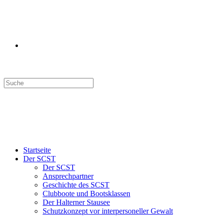
Search
this
website
Menü
Schließen
Startseite
Der SCST
Der SCST
Ansprechpartner
Geschichte des SCST
Clubboote und Bootsklassen
Der Halterner Stausee
Schutzkonzept vor interpersoneller Gewalt