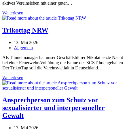
aktives Vereinsleben mit einer guten…
Willkommen
Weiterlesen
beim
SCST,
Trikottag NRW
Beitrag
13. Mai 2026
veröffentlicht:
Beitrags-
Allgemein
Kategorie:
Als Tunnelmanager hat unser Geschäftsführer Nikolai letzte Nacht
bei einer Feuerwehr-Vollübung die Fahne des SCST hochgehalten
Der TrikotTag soll die Vereinsvielfalt in Deutschland…
Trikottag
Weiterlesen
NRW
Ansprechperson zum Schutz vor
sexualisierter und interpersoneller
Gewalt
Beitrag
13. Mai 2026