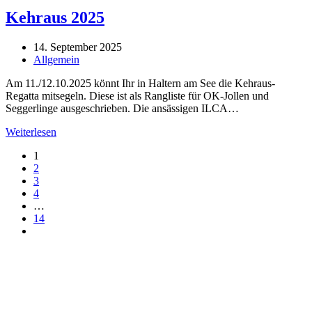
Kehraus 2025
Beitrag
14. September 2025
veröffentlicht:
Beitrags-
Allgemein
Kategorie:
Am 11./12.10.2025 könnt Ihr in Haltern am See die Kehraus-
Regatta mitsegeln. Diese ist als Rangliste für OK-Jollen und
Seggerlinge ausgeschrieben. Die ansässigen ILCA…
Kehraus
Weiterlesen
2025
1
2
3
4
…
14
Gehe
zur
nächsten
Seite