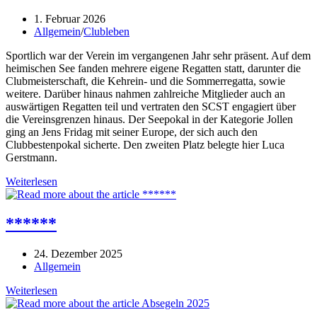
Beitrag
1. Februar 2026
veröffentlicht:
Beitrags-
Allgemein
/
Clubleben
Kategorie:
Sportlich war der Verein im vergangenen Jahr sehr präsent. Auf dem
heimischen See fanden mehrere eigene Regatten statt, darunter die
Clubmeisterschaft, die Kehrein- und die Sommerregatta, sowie
weitere. Darüber hinaus nahmen zahlreiche Mitglieder auch an
auswärtigen Regatten teil und vertraten den SCST engagiert über
die Vereinsgrenzen hinaus. Der Seepokal in der Kategorie Jollen
ging an Jens Fridag mit seiner Europe, der sich auch den
Clubbestenpokal sicherte. Den zweiten Platz belegte hier Luca
Gerstmann.
Mitgliederversammlung
Weiterlesen
2026
–
Rückblick
******
und
Ausblick
Beitrag
24. Dezember 2025
veröffentlicht:
Beitrags-
Allgemein
Kategorie:
******
Weiterlesen