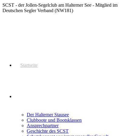
Zum
SCST - der Jollen-Segelclub am Halterner See - Mitglied im
Inhalt
Deutschen Segler Verband (NW181)
springen
Startseite
Der SCST
Der Halterner Stausee
Clubboote und Bootsklassen
Ansprechpartner
Geschichte des SCST