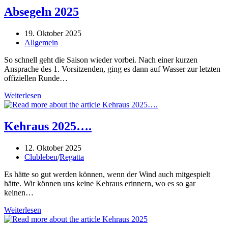
Absegeln 2025
Beitrag
19. Oktober 2025
veröffentlicht:
Beitrags-
Allgemein
Kategorie:
So schnell geht die Saison wieder vorbei. Nach einer kurzen
Ansprache des 1. Vorsitzenden, ging es dann auf Wasser zur letzten
offiziellen Runde…
Absegeln
Weiterlesen
2025
Kehraus 2025….
Beitrag
12. Oktober 2025
veröffentlicht:
Beitrags-
Clubleben
/
Regatta
Kategorie:
Es hätte so gut werden können, wenn der Wind auch mitgespielt
hätte. Wir können uns keine Kehraus erinnern, wo es so gar
keinen…
Kehraus
Weiterlesen
2025….