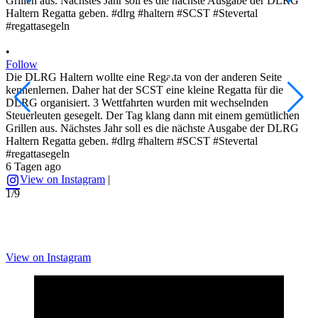
•
F
Y
•
0
Follow
M
Die DLRG Haltern wollte eine Regatta von der anderen Seite
#
kennenlernen. Daher hat der SCST eine kleine Regatta für die
2
DLRG organisiert. 3 Wettfahrten wurden mit wechselnden
Steuerleuten gesegelt. Der Tag klang dann mit einem gemütlichen
2
Grillen aus. Nächstes Jahr soll es die nächste Ausgabe der DLRG
Haltern Regatta geben. #dlrg #haltern #SCST #Stevertal
#regattasegeln
6 Tagen ago
View on Instagram
|
1/9
View on Instagram