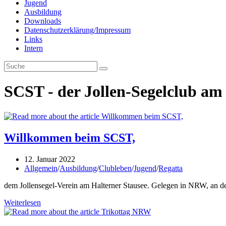
Jugend
Ausbildung
Downloads
Datenschutzerklärung/Impressum
Links
Intern
SCST - der Jollen-Segelclub am
Willkommen beim SCST,
Beitrag
12. Januar 2022
veröffentlicht:
Beitrags-
Allgemein
/
Ausbildung
/
Clubleben
/
Jugend
/
Regatta
Kategorie:
dem Jollensegel-Verein am Halterner Stausee. Gelegen in NRW, an de
Willkommen
Weiterlesen
beim
SCST,