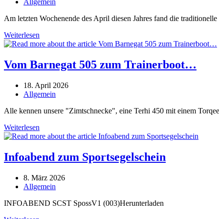
veröffentlicht:
Beitrags-
Allgemein
Gewalt
Kategorie:
Am letzten Wochenende des April diesen Jahres fand die traditionell
Kehrein
Weiterlesen
Regatta
–
2026
Vom Barnegat 505 zum Trainerboot…
Beitrag
18. April 2026
veröffentlicht:
Beitrags-
Allgemein
Kategorie:
Alle kennen unsere "Zimtschnecke", eine Terhi 450 mit einem Torqeedo
Vom
Weiterlesen
Barnegat
505
zum
Infoabend zum Sportsegelschein
Trainerboot…
Beitrag
8. März 2026
veröffentlicht:
Beitrags-
Allgemein
Kategorie:
INFOABEND SCST SpossV1 (003)Herunterladen