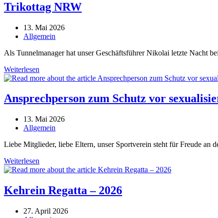
Trikottag NRW
Beitrag
13. Mai 2026
veröffentlicht:
Beitrags-
Allgemein
Kategorie:
Als Tunnelmanager hat unser Geschäftsführer Nikolai letzte Nacht b
Trikottag
Weiterlesen
NRW
Ansprechperson zum Schutz vor sexualisie
Beitrag
13. Mai 2026
veröffentlicht:
Beitrags-
Allgemein
Kategorie:
Liebe Mitglieder, liebe Eltern, unser Sportverein steht für Freude an
Ansprechperson
Weiterlesen
zum
Schutz
vor
Kehrein Regatta – 2026
sexualisierter
und
Beitrag
27. April 2026
interpersoneller