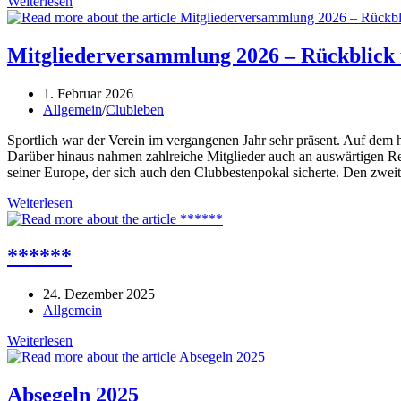
Infoabend
Weiterlesen
zum
Sportsegelschein
Mitgliederversammlung 2026 – Rückblick 
Beitrag
1. Februar 2026
veröffentlicht:
Beitrags-
Allgemein
/
Clubleben
Kategorie:
Sportlich war der Verein im vergangenen Jahr sehr präsent. Auf dem h
Darüber hinaus nahmen zahlreiche Mitglieder auch an auswärtigen Reg
seiner Europe, der sich auch den Clubbestenpokal sicherte. Den zwei
Mitgliederversammlung
Weiterlesen
2026
–
Rückblick
******
und
Ausblick
Beitrag
24. Dezember 2025
veröffentlicht:
Beitrags-
Allgemein
Kategorie:
******
Weiterlesen
Absegeln 2025