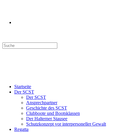
Search
this
website
Menü
Schließen
Startseite
Der SCST
Der SCST
Ansprechpartner
Geschichte des SCST
Clubboote und Bootsklassen
Der Halterner Stausee
Schutzkonzept vor interpersoneller Gewalt
Regatta