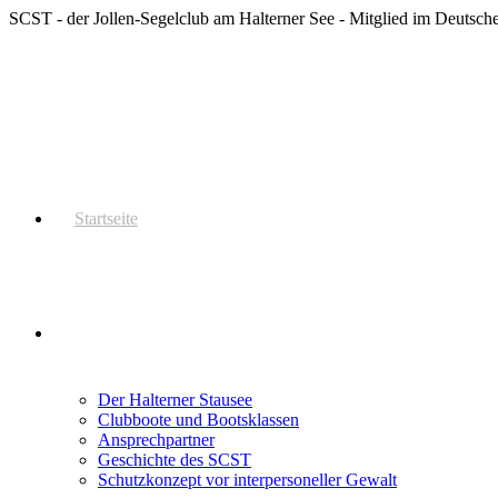
Zum
SCST - der Jollen-Segelclub am Halterner See - Mitglied im Deutsc
Inhalt
springen
Startseite
Der SCST
Der Halterner Stausee
Clubboote und Bootsklassen
Ansprechpartner
Geschichte des SCST
Schutzkonzept vor interpersoneller Gewalt