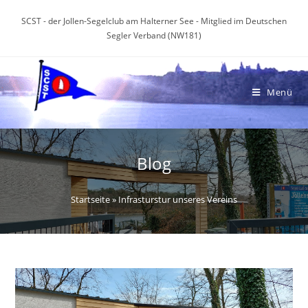
Zum
SCST - der Jollen-Segelclub am Halterner See - Mitglied im Deutschen
Inhalt
Segler Verband (NW181)
springen
Menü
Blog
Startseite
»
Infrasturstur unseres Vereins