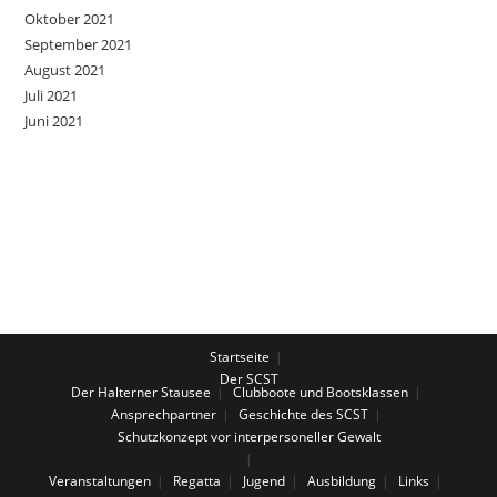
Oktober 2021
September 2021
August 2021
Juli 2021
Juni 2021
Startseite
Der SCST
Der Halterner Stausee
Clubboote und Bootsklassen
Ansprechpartner
Geschichte des SCST
Schutzkonzept vor interpersoneller Gewalt
Veranstaltungen
Regatta
Jugend
Ausbildung
Links