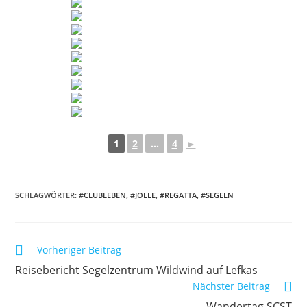
1
2
...
4
►
SCHLAGWÖRTER:
#CLUBLEBEN
,
#JOLLE
,
#REGATTA
,
#SEGELN
Weitere
Vorheriger Beitrag
Artikel
Reisebericht Segelzentrum Wildwind auf Lefkas
ansehen
Nächster Beitrag
Wandertag SCST