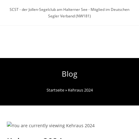
Zum
SCST - der Jollen-Segelclub am Halterner See - Mitglied im Deutschen
Inhalt
Segler Verband (NW181)
springen
Menü
Blog
Startseite
»
Kehraus 2024