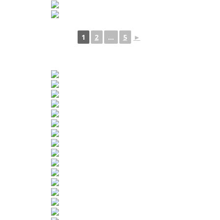
1
2
...
5
►