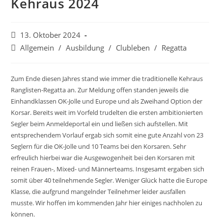
Kehraus 2024
Beitrag
13. Oktober 2024
veröffentlicht:
Beitrags-
Allgemein
/
Ausbildung
/
Clubleben
/
Regatta
Kategorie:
Zum Ende diesen Jahres stand wie immer die traditionelle Kehraus
Ranglisten-Regatta an. Zur Meldung offen standen jeweils die
Einhandklassen OK-Jolle und Europe und als Zweihand Option der
Korsar. Bereits weit im Vorfeld trudelten die ersten ambitionierten
Segler beim Anmeldeportal ein und ließen sich aufstellen. Mit
entsprechendem Vorlauf ergab sich somit eine gute Anzahl von 23
Seglern für die OK-Jolle und 10 Teams bei den Korsaren. Sehr
erfreulich hierbei war die Ausgewogenheit bei den Korsaren mit
reinen Frauen-, Mixed- und Männerteams. Insgesamt ergaben sich
somit über 40 teilnehmende Segler. Weniger Glück hatte die Europe
Klasse, die aufgrund mangelnder Teilnehmer leider ausfallen
musste. Wir hoffen im kommenden Jahr hier einiges nachholen zu
können.