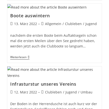
Kehreinregatta
2022
Offen
Boote auswintern
Beitrag
Beitrags-
13. März 2022
Allgemein
/
Clubleben
/
Jugend
veröffentlicht:
Kategorie:
nachdem die ersten Boote beim Auftaktsegeln schon
mal die ersten Meilen über den See gedreht haben,
werden jetzt auch die Clubboote so langsam…
Boote
Weiterlesen
Auswintern
Infrasturstur unseres Vereins
Beitrag
Beitrags-
12. März 2022
Clubleben
/
Jugend
/
Umbau
veröffentlicht:
Kategorie:
Der Boden in der Herrendusche ist auch kurz vor der