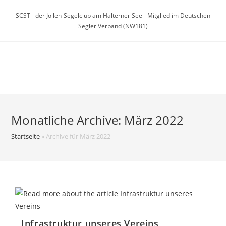
Zum
SCST - der Jollen-Segelclub am Halterner See - Mitglied im Deutschen
Inhalt
Segler Verband (NW181)
springen
Menü
Monatliche Archive: März 2022
Startseite
»
Archive für März 2022
Infrastruktur unseres Vereins