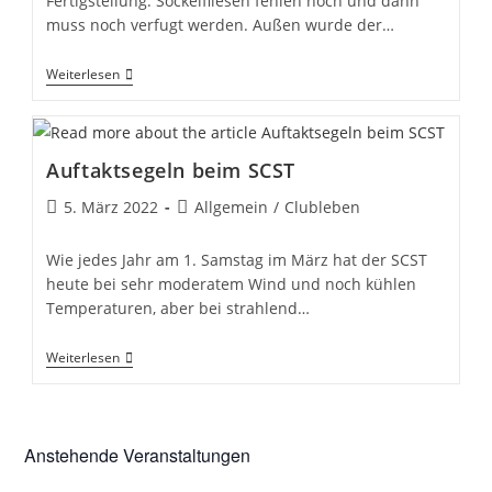
Fertigstellung. Sockelfliesen fehlen noch und dann
muss noch verfugt werden. Außen wurde der…
Infrasturstur
Weiterlesen
Unseres
Vereins
Auftaktsegeln beim SCST
Beitrag
Beitrags-
5. März 2022
Allgemein
/
Clubleben
veröffentlicht:
Kategorie:
Wie jedes Jahr am 1. Samstag im März hat der SCST
heute bei sehr moderatem Wind und noch kühlen
Temperaturen, aber bei strahlend…
Auftaktsegeln
Weiterlesen
Beim
SCST
Anstehende Veranstaltungen