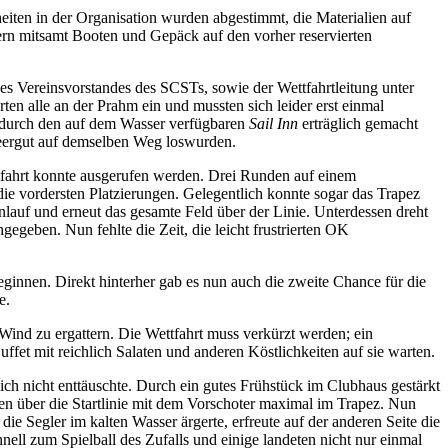
iten in der Organisation wurden abgestimmt, die Materialien auf
ern mitsamt Booten und Gepäck auf den vorher reservierten
des Vereinsvorstandes des SCSTs, sowie der Wettfahrtleitung unter
en alle an der Prahm ein und mussten sich leider erst einmal
g durch den auf dem Wasser verfügbaren
Sail Inn
erträglich gemacht
eergut auf demselben Weg loswurden.
ttfahrt konnte ausgerufen werden. Drei Runden auf einem
ie vordersten Platzierungen. Gelegentlich konnte sogar das Trapez
nlauf und erneut das gesamte Feld über der Linie. Unterdessen dreht
geben. Nun fehlte die Zeit, die leicht frustrierten OK
eginnen. Direkt hinterher gab es nun auch die zweite Chance für die
e.
Wind zu ergattern. Die Wettfahrt muss verkürzt werden; ein
t mit reichlich Salaten und anderen Köstlichkeiten auf sie warten.
h nicht enttäuschte. Durch ein gutes Frühstück im Clubhaus gestärkt
en über die Startlinie mit dem Vorschoter maximal im Trapez. Nun
e Segler im kalten Wasser ärgerte, erfreute auf der anderen Seite die
ll zum Spielball des Zufalls und einige landeten nicht nur einmal