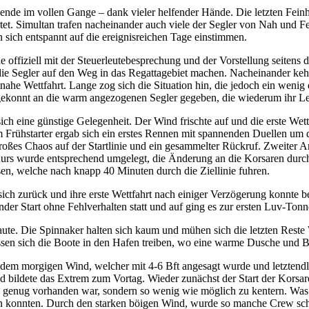
de im vollen Gange – dank vieler helfender Hände. Die letzten Feinhe
t. Simultan trafen nacheinander auch viele der Segler von Nah und F
sich entspannt auf die ereignisreichen Tage einstimmen.
 offiziell mit der Steuerleutebesprechung und der Vorstellung seitens 
die Segler auf den Weg in das Regattagebiet machen. Nacheinander kehrt
he Wettfahrt. Lange zog sich die Situation hin, die jedoch ein weni
 gekonnt an die warm angezogenen Segler gegeben, die wiederum ihr L
ich eine günstige Gelegenheit. Der Wind frischte auf und die erste We
 Frühstarter ergab sich ein erstes Rennen mit spannenden Duellen um d
Großes Chaos auf der Startlinie und ein gesammelter Rückruf. Zweiter A
Kurs wurde entsprechend umgelegt, die Änderung an die Korsaren durchge
sen, welche nach knapp 40 Minuten durch die Ziellinie fuhren.
sich zurück und ihre erste Wettfahrt nach einiger Verzögerung konnte b
nder Start ohne Fehlverhalten statt und auf ging es zur ersten Luv-Tonn
aute. Die Spinnaker halten sich kaum und mühen sich die letzten Reste 
sich die Boote in den Hafen treiben, wo eine warme Dusche und Buffe
dem morgigen Wind, welcher mit 4-6 Bft angesagt wurde und letztendlic
d bildete das Extrem zum Vortag. Wieder zunächst der Start der Korsar
 genug vorhanden war, sondern so wenig wie möglich zu kentern. Was di
n konnten. Durch den starken böigen Wind, wurde so manche Crew schne