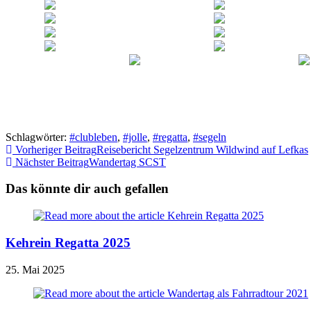
Schlagwörter:
#clubleben
,
#jolle
,
#regatta
,
#segeln
Weitere
Vorheriger Beitrag
Reisebericht Segelzentrum Wildwind auf Lefkas
Nächster Beitrag
Wandertag SCST
Artikel
ansehen
Das könnte dir auch gefallen
Kehrein Regatta 2025
25. Mai 2025