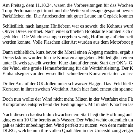
Am Freitag, dem 11.10.24, waren die Vorbereitungen für das Wochenen
Topp Perfomance getrimmt und die Wettervorhersage gespannt bewerte
Parkflächen ein. Die Anreisenden mit guter Laune im Gepäck konnten 
Schließlich, nach langem Hinfiebern war es soweit, die Kehraus wurde
Oliver Drees eröffnet. Nach einer schnellen Bootstaufe konnten sich 
gedulden. Die Windmessungen ergeben wenig Hoffnung auf eine zeitna
werden konnte. Volle Flaschen aller Art wurden aus dem Motorboot
Dann schließlich, kurz bevor die Moral einen Abgang machte, ergab s
Dreieckskurs wurden für die Korsaren angegeben. Mit lediglich einem
unter Beweis gestellt werden. Kurz darauf der erste Start der OK’s. 
der Wind, eine große Herausforderung für die Wettfahrtleitung. Der 
Einhandsegler vor den wesentlich schnelleren Korsaren starten zu las
Dritter Anlauf der OK-Jollen unter schwarzer Flagge. Das Feld hielt 
Korsaren in ihrer zweiten Wettfahrt. Auch hier fand erneut ein spanne
Doch nun wollte der Wind nicht mehr. Mitten in der Wettfahrt eine Fl
Kompromiss entsprechend der Bedingungen. Mit müden Knochen lassen 
Nach diesem chaotisch durchwachsenem Start liegt die Hoffnung auf 
ging es um 10 Uhr bereits aufs Wasser. Der Wind wehte ordentlich un
galt es nicht unbedingt den Wind perfekt zu nutzen, von dem mehr als
DLRG, welche nun ihre vollen Qualitäten in der Unterstützung zeige