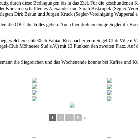
 mutig durch diese Bedingungen bis in das Ziel. Für die geschundene
er Korsaren schafften es Alexander und Sarah Biskrupek (Segler-Verein
belegten Dirk Braun und Jürgen Kruck (Segler-Vereinigung Wuppertal e.
nten die OK’s ihr Volles geben. Auch hier drehten einige Segler ihr Bo
Sieg, welchen schließlich Fabian Rossbacher vom Segel-Club Ville e.V
gel-Club Möhnesee Süd e.V.) mit 13 Punkten den zweiten Platz. Auf d
egemann die Siegreichen und das Wochenende konnte bei Kaffee und Ku
1
2
...
5
►