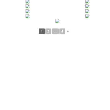
1
2
...
4
►