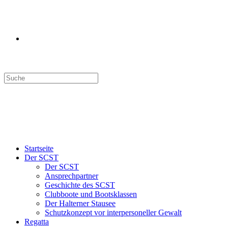
Search
this
website
Menü
Schließen
Startseite
Der SCST
Der SCST
Ansprechpartner
Geschichte des SCST
Clubboote und Bootsklassen
Der Halterner Stausee
Schutzkonzept vor interpersoneller Gewalt
Regatta