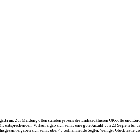
atta an. Zur Meldung offen standen jeweils die Einhandklassen OK-Jolle und Europ
Mit entsprechendem Vorlauf ergab sich somit eine gute Anzahl von 23 Seglern für di
sgesamt ergaben sich somit über 40 teilnehmende Segler. Weniger Glück hatte die