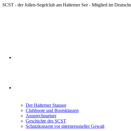
Zum
SCST - der Jollen-Segelclub am Halterner See - Mitglied im Deutsc
Inhalt
springen
Startseite
Der SCST
Der Halterner Stausee
Clubboote und Bootsklassen
Ansprechpartner
Geschichte des SCST
Schutzkonzept vor interpersoneller Gewalt