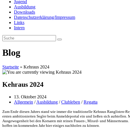
Jugend
Ausbildung
Downloads
Datenschutzerklärung/Impressum
Links
Intern
Blog
Startseite
»
Kehraus 2024
Kehraus 2024
Beitrag
13. Oktober 2024
veröffentlicht:
Beitrags-
Allgemein
/
Ausbildung
/
Clubleben
/
Regatta
Kategorie:
Zum Ende diesen Jahres stand wie immer die traditionelle Kehraus Ranglisten-Reg
ersten ambitionierten Segler beim Anmeldeportal ein und ließen sich aufstellen. 
Ausgewogenheit bei den Korsaren mit reinen Frauen-, Mixed- und Männerteams. In
hoffen im kommenden Jahr hier einiges nachholen zu können.