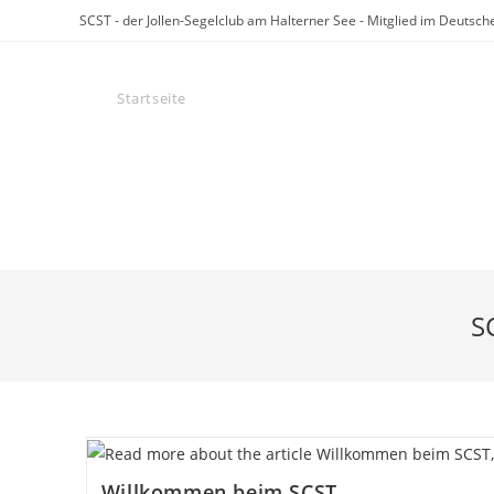
Zum
SCST - der Jollen-Segelclub am Halterner See - Mitglied im Deuts
Inhalt
springen
Startseite
Der SCST
Veranstaltungen
REACT-EU
S
Willkommen beim SCST,