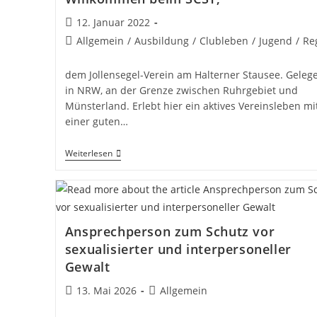
Beitrag
12. Januar 2022
veröffentlicht:
Beitrags-
Allgemein
/
Ausbildung
/
Clubleben
/
Jugend
/
Re
Kategorie:
dem Jollensegel-Verein am Halterner Stausee. Geleg
in NRW, an der Grenze zwischen Ruhrgebiet und
Münsterland. Erlebt hier ein aktives Vereinsleben mi
einer guten…
Willkommen
Weiterlesen
Beim
SCST,
Ansprechperson zum Schutz vor
sexualisierter und interpersoneller
Gewalt
Beitrag
Beitrags-
13. Mai 2026
Allgemein
veröffentlicht:
Kategorie: