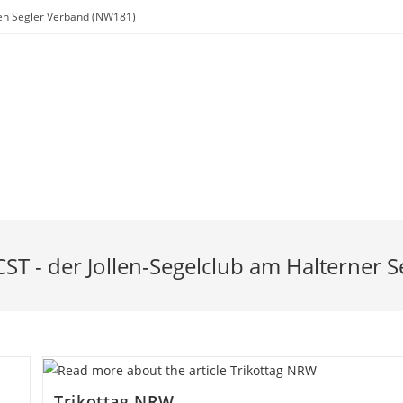
chen Segler Verband (NW181)
Regatta
Jugend
Ausbildung
Links
Downloads
CST - der Jollen-Segelclub am Halterner S
Trikottag NRW