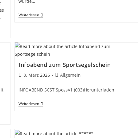
wurde…
t
es
Kehrein
Weiterlesen
…
Regatta
–
2026
Infoabend zum Sportsegelschein
Beitrag
Beitrags-
8. März 2026
Allgemein
veröffentlicht:
Kategorie:
it
INFOABEND SCST SpossV1 (003)Herunterladen
Infoabend
Weiterlesen
Zum
Sportsegelschein