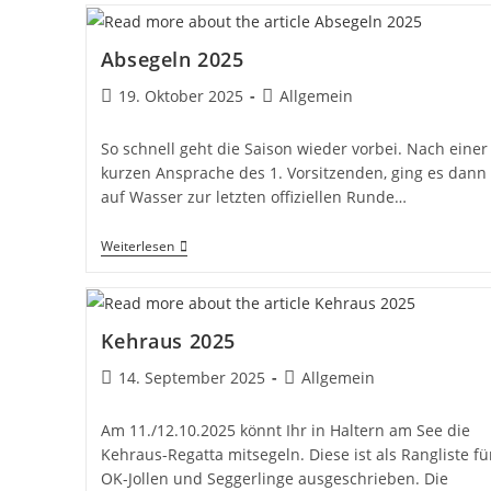
Rückblick
Und
Ausblick
Absegeln 2025
Beitrag
Beitrags-
19. Oktober 2025
Allgemein
veröffentlicht:
Kategorie:
So schnell geht die Saison wieder vorbei. Nach einer
kurzen Ansprache des 1. Vorsitzenden, ging es dann
auf Wasser zur letzten offiziellen Runde…
Absegeln
Weiterlesen
2025
Kehraus 2025
Beitrag
Beitrags-
14. September 2025
Allgemein
veröffentlicht:
Kategorie:
Am 11./12.10.2025 könnt Ihr in Haltern am See die
Kehraus-Regatta mitsegeln. Diese ist als Rangliste fü
OK-Jollen und Seggerlinge ausgeschrieben. Die