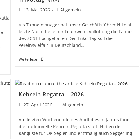
Beitrag
Beitrags-
13. Mai 2026
Allgemein
veröffentlicht:
Kategorie:
gatta
Als Tunnelmanager hat unser Geschäftsführer Nikolai
letzte Nacht bei einer Feuerwehr-Vollübung die Fahne
en
des SCST hochgehalten Der TrikotTag soll die
Vereinsvielfalt in Deutschland…
t
Trikottag
Weiterlesen
NRW
Kehrein Regatta – 2026
Beitrag
Beitrags-
27. April 2026
Allgemein
veröffentlicht:
Kategorie:
Am letzten Wochenende des April diesen Jahres fand
die traditionelle Kehrein-Regatta statt. Neben der
Rangliste für OK Segler und erstmalig auch Seggerling