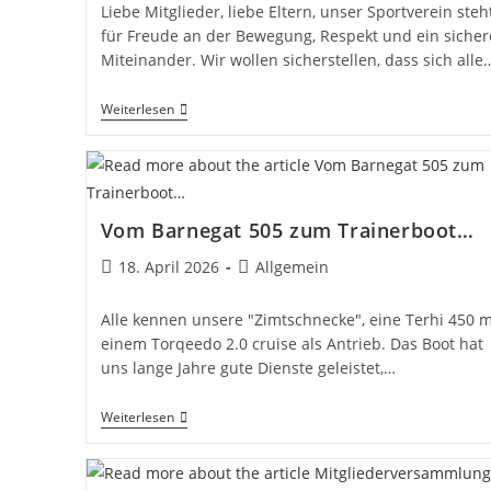
Liebe Mitglieder, liebe Eltern, unser Sportverein steh
für Freude an der Bewegung, Respekt und ein sicher
Miteinander. Wir wollen sicherstellen, dass sich alle
Ansprechperson
Weiterlesen
Zum
Schutz
Vor
Sexualisierter
Und
Interpersoneller
Vom Barnegat 505 zum Trainerboot…
Gewalt
Beitrag
Beitrags-
18. April 2026
Allgemein
veröffentlicht:
Kategorie:
Alle kennen unsere "Zimtschnecke", eine Terhi 450 m
einem Torqeedo 2.0 cruise als Antrieb. Das Boot hat
uns lange Jahre gute Dienste geleistet,…
Vom
Weiterlesen
Barnegat
505
Zum
Trainerboot…