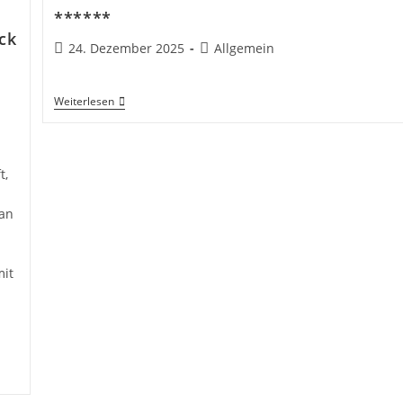
******
ck
Beitrag
Beitrags-
24. Dezember 2025
Allgemein
veröffentlicht:
Kategorie:
******
Weiterlesen
t,
 an
mit