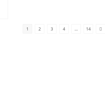
1
2
3
4
…
14
Geh