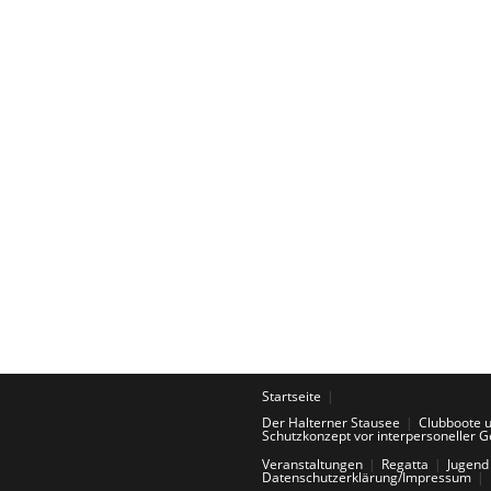
Startseite
Der Halterner Stausee
Clubboote 
Schutzkonzept vor interpersoneller G
Veranstaltungen
Regatta
Jugend
Datenschutzerklärung/Impressum