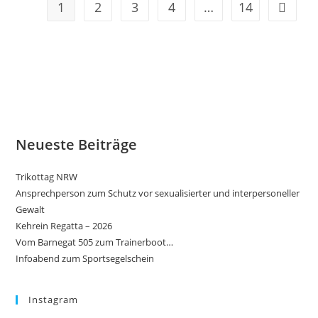
1
2
3
4
…
14
Gehe zu
Neueste Beiträge
Trikottag NRW
Ansprechperson zum Schutz vor sexualisierter und interpersoneller
Gewalt
Kehrein Regatta – 2026
Vom Barnegat 505 zum Trainerboot…
Infoabend zum Sportsegelschein
Instagram