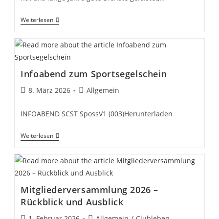
Vom
Weiterlesen
Barnegat
505
Zum
Trainerboot…
Infoabend zum Sportsegelschein
Beitrag
Beitrags-
8. März 2026
Allgemein
veröffentlicht:
Kategorie:
INFOABEND SCST SpossV1 (003)Herunterladen
Infoabend
Weiterlesen
Zum
Sportsegelschein
Mitgliederversammlung 2026 –
Rückblick und Ausblick
Beitrag
Beitrags-
1. Februar 2026
Allgemein
/
Clubleben