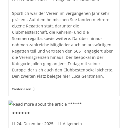
veröffentlicht:
Kategorie:
Sportlich war der Verein im vergangenen Jahr sehr
präsent. Auf dem heimischen See fanden mehrere
eigene Regatten statt, darunter die
Clubmeisterschaft, die Kehrein- und die
Sommerregatta, sowie weitere. Darüber hinaus
nahmen zahlreiche Mitglieder auch an auswärtigen
Regatten teil und vertraten den SCST engagiert über
die Vereinsgrenzen hinaus. Der Seepokal in der
Kategorie Jollen ging an Jens Fridag mit seiner
Europe, der sich auch den Clubbestenpokal sicherte.
Den zweiten Platz belegte hier Luca Gerstmann.
Mitgliederversammlung
Weiterlesen
2026
–
Rückblick
Und
Ausblick
******
Beitrag
Beitrags-
24. Dezember 2025
Allgemein