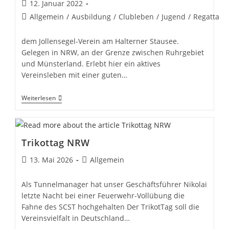
Beitrag
12. Januar 2022
veröffentlicht:
Beitrags-
Allgemein
/
Ausbildung
/
Clubleben
/
Jugend
/
Regatta
Kategorie:
dem Jollensegel-Verein am Halterner Stausee.
Gelegen in NRW, an der Grenze zwischen Ruhrgebiet
und Münsterland. Erlebt hier ein aktives
Vereinsleben mit einer guten…
Willkommen
Weiterlesen
Beim
SCST,
Trikottag NRW
Beitrag
Beitrags-
13. Mai 2026
Allgemein
veröffentlicht:
Kategorie:
Als Tunnelmanager hat unser Geschäftsführer Nikolai
letzte Nacht bei einer Feuerwehr-Vollübung die
Fahne des SCST hochgehalten Der TrikotTag soll die
Vereinsvielfalt in Deutschland…