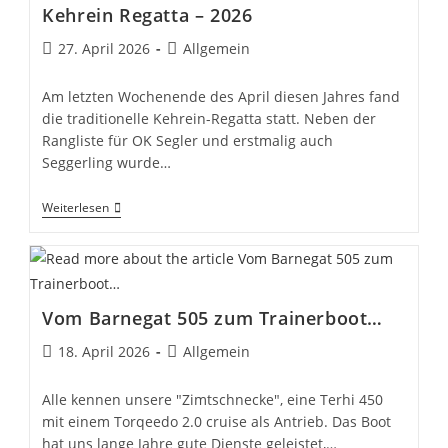
Und
Kehrein Regatta – 2026
Interpersoneller
Gewalt
Beitrag
Beitrags-
27. April 2026
Allgemein
veröffentlicht:
Kategorie:
Am letzten Wochenende des April diesen Jahres fand
die traditionelle Kehrein-Regatta statt. Neben der
Rangliste für OK Segler und erstmalig auch
Seggerling wurde…
Kehrein
Weiterlesen
Regatta
–
2026
Vom Barnegat 505 zum Trainerboot…
Beitrag
Beitrags-
18. April 2026
Allgemein
veröffentlicht:
Kategorie:
Alle kennen unsere "Zimtschnecke", eine Terhi 450
mit einem Torqeedo 2.0 cruise als Antrieb. Das Boot
hat uns lange Jahre gute Dienste geleistet,…