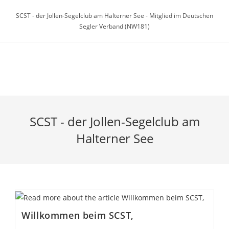
Zum
SCST - der Jollen-Segelclub am Halterner See - Mitglied im Deutschen
Inhalt
Segler Verband (NW181)
springen
Menü
SCST - der Jollen-Segelclub am
Halterner See
Willkommen beim SCST,