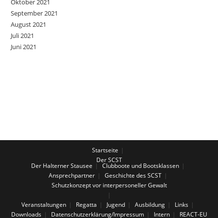
Oktober 2021
September 2021
August 2021
Juli 2021
Juni 2021
Startseite
Der SCST
Der Halterner Stausee
Clubboote und Bootsklassen
Ansprechpartner
Geschichte des SCST
Schutzkonzept vor interpersoneller Gewalt
Veranstaltungen
Regatta
Jugend
Ausbildung
Links
Downloads
Datenschutzerklärung/Impressum
Intern
REACT-EU